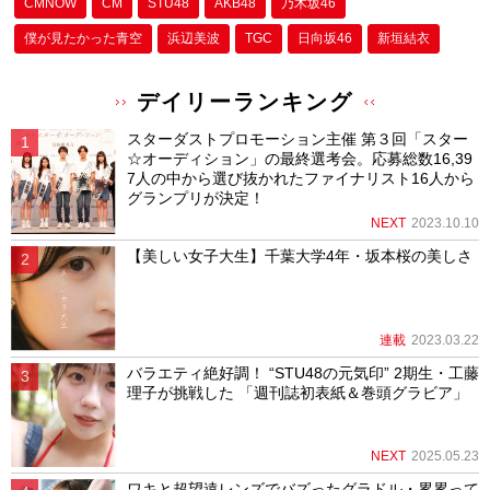
CMNOW
CM
STU48
AKB48
乃木坂46
僕が⾒たかった⻘空
浜辺美波
TGC
日向坂46
新垣結衣
デイリーランキング
スターダストプロモーション主催 第３回「スター
☆オーディション」の最終選考会。応募総数16,39
7人の中から選び抜かれたファイナリスト16人から
グランプリが決定！
NEXT
2023.10.10
【美しい女子大生】千葉大学4年・坂本桜の美しさ
連載
2023.03.22
バラエティ絶好調！ “STU48の元気印” 2期生・工藤
理子が挑戦した 「週刊誌初表紙＆巻頭グラビア」
NEXT
2025.05.23
ワキと超望遠レンズでバズったグラドル・累累って