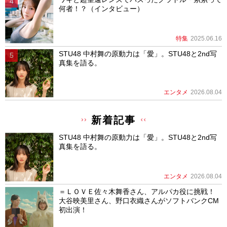
何者！？（インタビュー）
特集
2025.06.16
STU48 中村舞の原動力は「愛」。STU48と2nd写
真集を語る。
エンタメ
2026.08.04
新着記事
STU48 中村舞の原動力は「愛」。STU48と2nd写
真集を語る。
エンタメ
2026.08.04
＝ＬＯＶＥ佐々木舞香さん、アルパカ役に挑戦！
大谷映美里さん、野口衣織さんがソフトバンクCM
初出演！