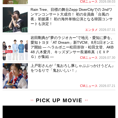
CMニュース
2026.08.03
Rain Tree、目標の舞台Zepp DiverCityでの 2ndワ
ンマンコンサート大成功！ 初の全員曲「台風の
夜」初披露！ 初の海外単独公演となる韓国コンサ
ートも決定！
エンタメ
2026.07.31
岩田剛典が”夢のラジオカー”で地元・愛知に夢を。
愛知トヨタ「AT Dream」新TVCM、8月1日オンエ
ア開始 ― ヘラルボニー松田崇弥・松田文登、AKB
48 八木愛月、キッズダンサー長瀬柊真（ＥＸＰ
Ｇ）が集結 ―
CMニュース
2026.07.30
上戸彩さんが『鬼おろし豚しゃぶぶっかけうどん』
をつるりで「鬼おいしい！」
CMニュース
2026.07.21
PICK UP MOVIE