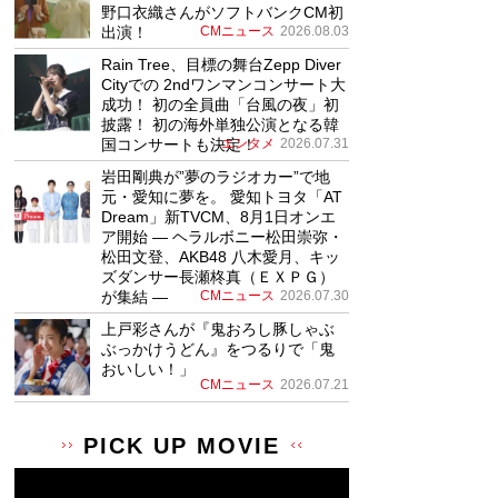
野口衣織さんがソフトバンクCM初
出演！
CMニュース
2026.08.03
Rain Tree、目標の舞台Zepp Diver
Cityでの 2ndワンマンコンサート大
成功！ 初の全員曲「台風の夜」初
披露！ 初の海外単独公演となる韓
国コンサートも決定！
エンタメ
2026.07.31
岩田剛典が”夢のラジオカー”で地
元・愛知に夢を。 愛知トヨタ「AT
Dream」新TVCM、8月1日オンエ
ア開始 ― ヘラルボニー松田崇弥・
松田文登、AKB48 八木愛月、キッ
ズダンサー長瀬柊真（ＥＸＰＧ）
が集結 ―
CMニュース
2026.07.30
上戸彩さんが『鬼おろし豚しゃぶ
ぶっかけうどん』をつるりで「鬼
おいしい！」
CMニュース
2026.07.21
PICK UP MOVIE