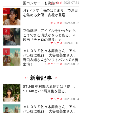
国コンサートも決定！
エンタメ
2026.07.31
月9ドラマ「海のはじまり」で注目
を集める女優・杏花が登場！
エンタメ
2024.09.02
立仙愛理「アイドルをやったから
こそできる演技がきっとある」＜
映画『チャロの囀り』＞
エンタメ
2024.01.16
＝ＬＯＶＥ佐々木舞香さん、アル
パカ役に挑戦！ 大谷映美里さん、
野口衣織さんがソフトバンクCM初
出演！
CMニュース
2026.08.03
新着記事
STU48 中村舞の原動力は「愛」。
STU48と2nd写真集を語る。
エンタメ
2026.08.04
＝ＬＯＶＥ佐々木舞香さん、アル
パカ役に挑戦！ 大谷映美里さん、