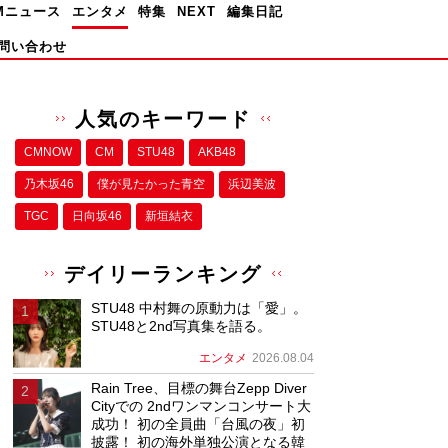
Mニュース
エンタメ
特集
NEXT
編集日記
問い合わせ
人気のキーワード
CMNOW
CM
STU48
AKB48
乃木坂46
僕が⾒たかった⻘空
浜辺美波
TGC
日向坂46
新垣結衣
デイリーランキング
STU48 中村舞の原動力は「愛」。
STU48と2nd写真集を語る。
エンタメ
2026.08.04
Rain Tree、目標の舞台Zepp Diver
Cityでの 2ndワンマンコンサート大
成功！ 初の全員曲「台風の夜」初
披露！ 初の海外単独公演となる韓