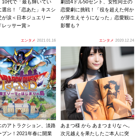
、10代で「最も輝いてい
劇団4ドル50セント、女性同士の
に選出！「恋あた」キスシ
恋愛劇に挑戦！「役を超えた何か
父が涙＜日本ジュエリー
が芽生えそうになった」恋愛観に
ドレッサー賞＞
影響も？
エンタメ
2021.01.16
エンタメ
2020.12.24
エのアトラクション、淡路
あまつ様 から あまつまりな へ。
プン！2021年春に開業
次元越えを果たしたご本人に突