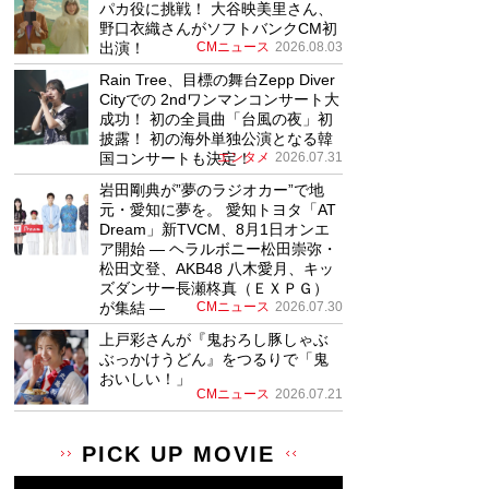
パカ役に挑戦！ 大谷映美里さん、
野口衣織さんがソフトバンクCM初
出演！
CMニュース
2026.08.03
Rain Tree、目標の舞台Zepp Diver
Cityでの 2ndワンマンコンサート大
成功！ 初の全員曲「台風の夜」初
披露！ 初の海外単独公演となる韓
国コンサートも決定！
エンタメ
2026.07.31
岩田剛典が”夢のラジオカー”で地
元・愛知に夢を。 愛知トヨタ「AT
Dream」新TVCM、8月1日オンエ
ア開始 ― ヘラルボニー松田崇弥・
松田文登、AKB48 八木愛月、キッ
ズダンサー長瀬柊真（ＥＸＰＧ）
が集結 ―
CMニュース
2026.07.30
上戸彩さんが『鬼おろし豚しゃぶ
ぶっかけうどん』をつるりで「鬼
おいしい！」
CMニュース
2026.07.21
PICK UP MOVIE