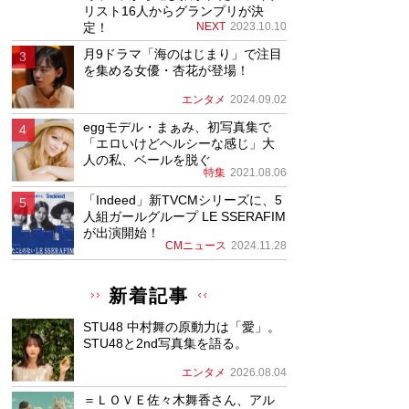
リスト16人からグランプリが決
定！
NEXT
2023.10.10
月9ドラマ「海のはじまり」で注目
を集める女優・杏花が登場！
エンタメ
2024.09.02
eggモデル・まぁみ、初写真集で
「エロいけどヘルシーな感じ」大
人の私、ベールを脱ぐ
特集
2021.08.06
「Indeed」新TVCMシリーズに、5
人組ガールグループ LE SSERAFIM
が出演開始！
CMニュース
2024.11.28
新着記事
STU48 中村舞の原動力は「愛」。
STU48と2nd写真集を語る。
エンタメ
2026.08.04
＝ＬＯＶＥ佐々木舞香さん、アル