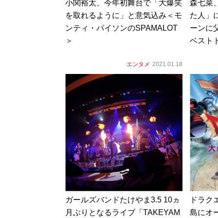
小関裕太、今年初舞台で「大爆笑
森七菜
を取れるように」と意気込み＜モ
た人」
ンティ・パイソンのSPAMALOT
ーンに
＞
ベスト
エンタメ
2021.01.18
ガールズバンドたけやま3.5 10ヵ
ドラク
月ぶりとなるライブ「TAKEYAM
島にオー