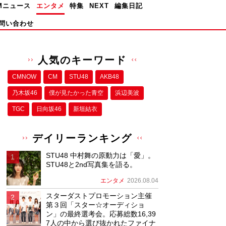
Mニュース
エンタメ
特集
NEXT
編集日記
問い合わせ
人気のキーワード
CMNOW
CM
STU48
AKB48
乃木坂46
僕が⾒たかった⻘空
浜辺美波
TGC
日向坂46
新垣結衣
デイリーランキング
STU48 中村舞の原動力は「愛」。
STU48と2nd写真集を語る。
エンタメ
2026.08.04
スターダストプロモーション主催
第３回「スター☆オーディショ
ン」の最終選考会。応募総数16,39
7人の中から選び抜かれたファイナ