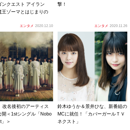
ゴンクエスト アイラン
撃！
魔王ゾーマとはじまりの
エンタメ
2020.12.10
エンタメ
2020.11.26
6、改名後初のアーティス
鈴木ゆうか＆景井ひな、新番組の
開＜1stシングル「Nobo
MCに就任！「カバーガールＴＶ
ult」＞
ネクスト」