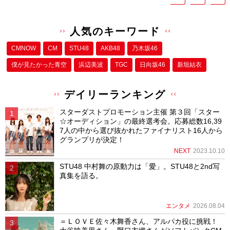
人気のキーワード
CMNOW
CM
STU48
AKB48
乃木坂46
僕が⾒たかった⻘空
浜辺美波
TGC
日向坂46
新垣結衣
デイリーランキング
スターダストプロモーション主催 第３回「スター
☆オーディション」の最終選考会。応募総数16,39
7人の中から選び抜かれたファイナリスト16人から
グランプリが決定！
NEXT
2023.10.10
STU48 中村舞の原動力は「愛」。STU48と2nd写
真集を語る。
エンタメ
2026.08.04
＝ＬＯＶＥ佐々木舞香さん、アルパカ役に挑戦！