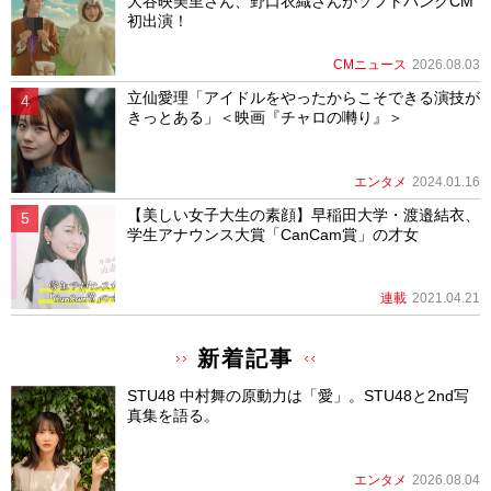
大谷映美里さん、野口衣織さんがソフトバンクCM
初出演！
CMニュース
2026.08.03
立仙愛理「アイドルをやったからこそできる演技が
きっとある」＜映画『チャロの囀り』＞
エンタメ
2024.01.16
【美しい女子大生の素顔】早稲田大学・渡邉結衣、
学生アナウンス大賞「CanCam賞」の才女
連載
2021.04.21
新着記事
STU48 中村舞の原動力は「愛」。STU48と2nd写
真集を語る。
エンタメ
2026.08.04