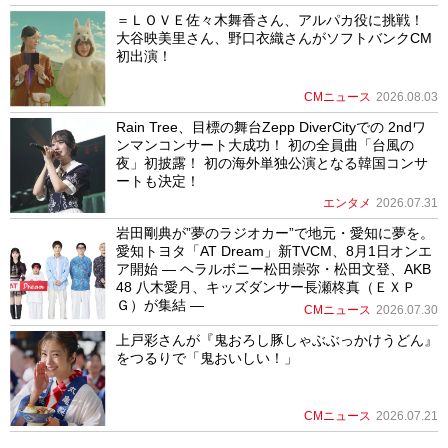
＝ＬＯＶＥ佐々木舞香さん、アルパカ役に挑戦！
大谷映美里さん、野口衣織さんがソフトバンクCM
初出演！
CMニュース
2026.08.03
Rain Tree、目標の舞台Zepp DiverCityでの 2ndワ
ンマンコンサート大成功！ 初の全員曲「台風の
夜」初披露！ 初の海外単独公演となる韓国コンサ
ートも決定！
エンタメ
2026.07.31
岩田剛典が”夢のラジオカー”で地元・愛知に夢を。
愛知トヨタ「AT Dream」新TVCM、8月1日オンエ
ア開始 ― ヘラルボニー松田崇弥・松田文登、AKB
48 八木愛月、キッズダンサー長瀬柊真（ＥＸＰ
Ｇ）が集結 ―
CMニュース
2026.07.30
上戸彩さんが『鬼おろし豚しゃぶぶっかけうどん』
をつるりで「鬼おいしい！」
CMニュース
2026.07.21