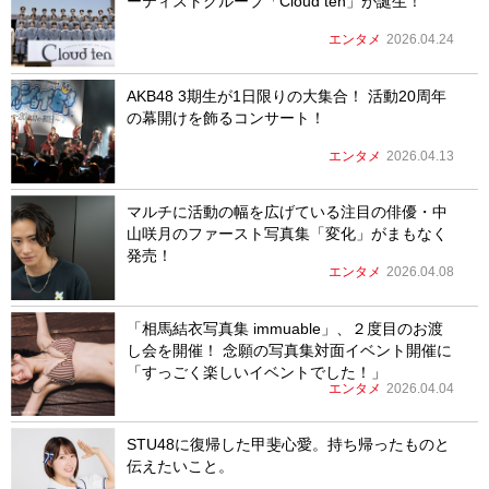
ーティストグループ「Cloud ten」が誕生！
エンタメ
2026.04.24
AKB48 3期生が1日限りの大集合！ 活動20周年
の幕開けを飾るコンサート！
エンタメ
2026.04.13
マルチに活動の幅を広げている注目の俳優・中
山咲月のファースト写真集「変化」がまもなく
発売！
エンタメ
2026.04.08
「相馬結衣写真集 immuable」、２度目のお渡
し会を開催！ 念願の写真集対面イベント開催に
「すっごく楽しいイベントでした！」
エンタメ
2026.04.04
STU48に復帰した甲斐心愛。持ち帰ったものと
伝えたいこと。