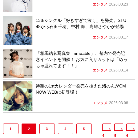
エンタメ
2026.03.23
13thシングル「好きすぎて泣く」を発売。STU
48から石田千穂、中村 舞、高雄さやかが登場！
エンタメ
2026.03.17
「相馬結衣写真集 immuable」、都内で発売記
念イベントを開催！ お気に入りカットは「めっ
ちゃ盛れてます！！」
エンタメ
2026.03.14
待望の1stカレンダー発売を控えた渚のんがCM
NOW WEBに初登場！
エンタメ
2026.03.08
…
1
2
3
4
5
4
4
4
4
5
6