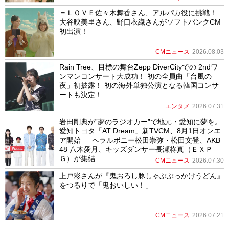
＝ＬＯＶＥ佐々木舞香さん、アルパカ役に挑戦！
大谷映美里さん、野口衣織さんがソフトバンクCM
初出演！
CMニュース
2026.08.03
Rain Tree、目標の舞台Zepp DiverCityでの 2ndワ
ンマンコンサート大成功！ 初の全員曲「台風の
夜」初披露！ 初の海外単独公演となる韓国コンサ
ートも決定！
エンタメ
2026.07.31
岩田剛典が”夢のラジオカー”で地元・愛知に夢を。
愛知トヨタ「AT Dream」新TVCM、8月1日オンエ
ア開始 ― ヘラルボニー松田崇弥・松田文登、AKB
48 八木愛月、キッズダンサー長瀬柊真（ＥＸＰ
Ｇ）が集結 ―
CMニュース
2026.07.30
上戸彩さんが『鬼おろし豚しゃぶぶっかけうどん』
をつるりで「鬼おいしい！」
CMニュース
2026.07.21