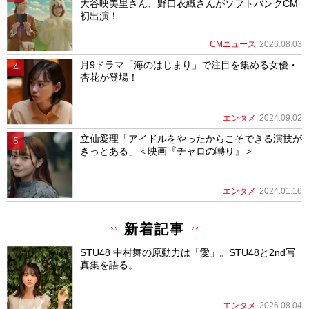
大谷映美里さん、野口衣織さんがソフトバンクCM
初出演！
CMニュース
2026.08.03
月9ドラマ「海のはじまり」で注目を集める女優・
杏花が登場！
エンタメ
2024.09.02
立仙愛理「アイドルをやったからこそできる演技が
きっとある」＜映画『チャロの囀り』＞
エンタメ
2024.01.16
新着記事
STU48 中村舞の原動力は「愛」。STU48と2nd写
真集を語る。
エンタメ
2026.08.04