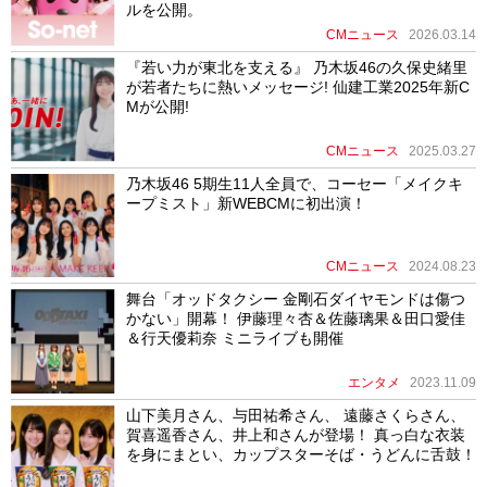
ルを公開。
CMニュース
2026.03.14
『若い力が東北を支える』 乃木坂46の久保史緒里
が若者たちに熱いメッセージ! 仙建工業2025年新C
Mが公開!
CMニュース
2025.03.27
乃木坂46 5期生11人全員で、コーセー「メイクキ
ープミスト」新WEBCMに初出演！
CMニュース
2024.08.23
舞台「オッドタクシー ⾦剛⽯ダイヤモンドは傷つ
かない」開幕！ 伊藤理々杏＆佐藤璃果＆⽥⼝愛佳
＆⾏天優莉奈 ミニライブも開催
エンタメ
2023.11.09
山下美月さん、与田祐希さん、 遠藤さくらさん、
賀喜遥香さん、井上和さんが登場！ 真っ白な衣装
を身にまとい、カップスターそば・うどんに舌鼓！