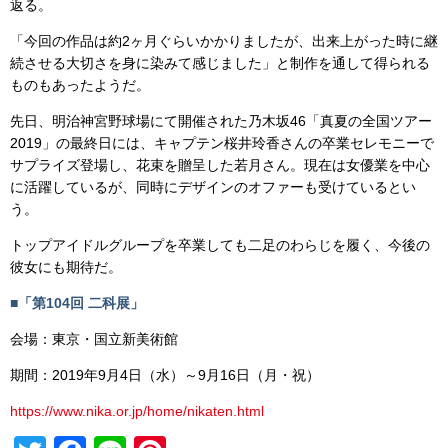
返る。
「今回の作品は約2ヶ月ぐらいかかりましたが、出来上がった時に継
続させる大切さを身に染みて感じました」と制作を通して得られる
ものもあったようだ。
先日、明治神宮野球場にて開催された乃木坂46「真夏の全国ツアー
2019」の最終日には、キャプテン桜井玲香さんの卒業セレモニーで
サプライズ登場し、花束を贈呈した若月さん。現在は女優業を中心
に活躍しているが、同時にデザインのオファーも受けているとい
う。
トップアイドルグループを卒業しても二足のわらじを履く、今後の
彼女にも期待だ。
■「第104回 二科展」
会場：東京・国立新美術館
期間：2019年9月4日（水）～9月16日（月・祝）
https://www.nika.or.jp/home/nikaten.html