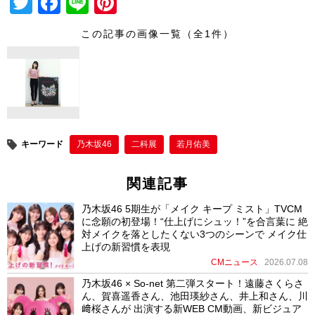
T
F
Li
Pi
wi
a
n
nt
この記事の画像一覧（全1件）
tt
c
e
er
er
e
e
b
st
o
o
キーワード
乃木坂46
二科展
若月佑美
k
関連記事
乃木坂46 5期生が「メイク キープ ミスト」TVCM
に念願の初登場！“仕上げにシュッ！”を合言葉に 絶
対メイクを落としたくない3つのシーンで メイク仕
上げの新習慣を表現
CMニュース
2026.07.08
乃木坂46 × So-net 第二弾スタート！遠藤さくらさ
ん、賀喜遥香さん、池田瑛紗さん、井上和さん、川
﨑桜さんが 出演する新WEB CM動画、新ビジュア