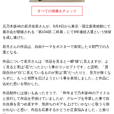
すべての画像をチェック
元乃木坂46の若月佑美さんが、9月4日から東京・国立新美術館にて
展示会が開催される「第104回 二科展」にて8年連続入選という快挙
を成し遂げた。
若月さんの作品は、自由テーマをポスターで表現したＡ部門での入
選となる。
作品について若月さんは「作品を見ると一瞬“猫”に見えますが、よ
く見ると実は“花”だったという事がコンセプトです」と説明。「普
段自分が“白”に見えているものが実は“黒”だったりと、見方が狭くな
らずに、もっと視野を広げようという事を表現しました」と作品に
込めた思いを明かした。
作品制作には迷いもあったそうで、「昨年まで乃木坂46のアイドル
と並行して作品を手掛けていましたが、グループを卒業した事で自
分自身を見つめ直す中、気持ちのギアを上げていかないと取うり掛
かれないと思い、作品を応募するかどうか正直悩みました」と振り