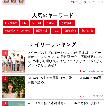
CMニュース
2023.10.12
人気のキーワード
CMNOW
CM
STU48
AKB48
乃木坂46
僕が⾒たかった⻘空
浜辺美波
TGC
日向坂46
新垣結衣
デイリーランキング
スターダストプロモーション主催 第３回「スター
☆オーディション」の最終選考会。応募総数16,39
7人の中から選び抜かれたファイナリスト16人から
グランプリが決定！
NEXT
2023.10.10
STU48 中村舞の原動力は「愛」。STU48と2nd写
真集を語る。
エンタメ
2026.08.04
＝ＬＯＶＥ佐々木舞香さん、アルパカ役に挑戦！