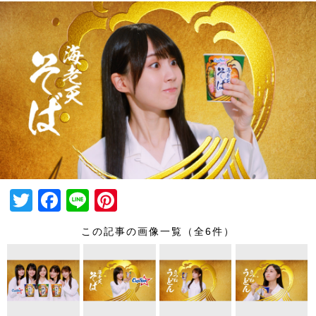
T
F
Li
Pi
wi
a
n
nt
この記事の画像一覧（全6件）
tt
c
e
er
er
e
e
b
st
o