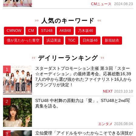
CMニュース
2024.08.23
人気のキーワード
CMNOW
CM
STU48
AKB48
乃木坂46
僕が⾒たかった⻘空
浜辺美波
TGC
日向坂46
新垣結衣
デイリーランキング
スターダストプロモーション主催 第３回「スター
☆オーディション」の最終選考会。応募総数16,39
7人の中から選び抜かれたファイナリスト16人から
グランプリが決定！
NEXT
2023.10.10
STU48 中村舞の原動力は「愛」。STU48と2nd写
真集を語る。
エンタメ
2026.08.04
立仙愛理「アイドルをやったからこそできる演技が