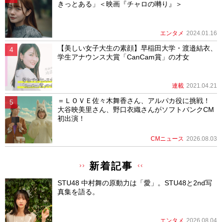
きっとある」＜映画『チャロの囀り』＞
エンタメ
2024.01.16
【美しい女子大生の素顔】早稲田大学・渡邉結衣、
学生アナウンス大賞「CanCam賞」の才女
連載
2021.04.21
＝ＬＯＶＥ佐々木舞香さん、アルパカ役に挑戦！
大谷映美里さん、野口衣織さんがソフトバンクCM
初出演！
CMニュース
2026.08.03
新着記事
STU48 中村舞の原動力は「愛」。STU48と2nd写
真集を語る。
エンタメ
2026.08.04