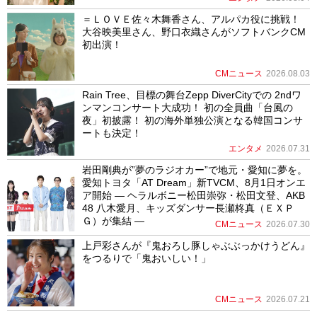
＝ＬＯＶＥ佐々木舞香さん、アルパカ役に挑戦！
大谷映美里さん、野口衣織さんがソフトバンクCM
初出演！
CMニュース
2026.08.03
Rain Tree、目標の舞台Zepp DiverCityでの 2ndワ
ンマンコンサート大成功！ 初の全員曲「台風の
夜」初披露！ 初の海外単独公演となる韓国コンサ
ートも決定！
エンタメ
2026.07.31
岩田剛典が”夢のラジオカー”で地元・愛知に夢を。
愛知トヨタ「AT Dream」新TVCM、8月1日オンエ
ア開始 ― ヘラルボニー松田崇弥・松田文登、AKB
48 八木愛月、キッズダンサー長瀬柊真（ＥＸＰ
Ｇ）が集結 ―
CMニュース
2026.07.30
上戸彩さんが『鬼おろし豚しゃぶぶっかけうどん』
をつるりで「鬼おいしい！」
CMニュース
2026.07.21