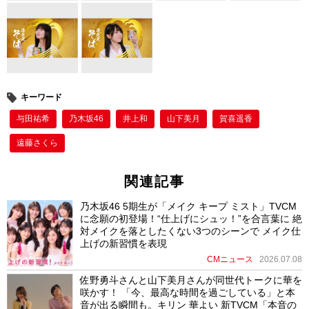
o
k
キーワード
与田祐希
乃木坂46
井上和
山下美月
賀喜遥香
遠藤さくら
関連記事
乃木坂46 5期生が「メイク キープ ミスト」TVCM
に念願の初登場！“仕上げにシュッ！”を合言葉に 絶
対メイクを落としたくない3つのシーンで メイク仕
上げの新習慣を表現
CMニュース
2026.07.08
佐野勇斗さんと山下美月さんが同世代トークに華を
咲かす！ 「今、最高な時間を過ごしている」と本
音が出る瞬間も。キリン 華よい 新TVCM「本音の