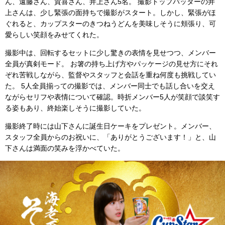
ん、遠藤さん、賀喜さん、井上さん5名。
撮影トップバッターの井
上さんは、少し緊張の面持ちで撮影がスタート。しかし、緊張がほ
ぐれると、カップスターのきつねうどんを美味しそうに頬張り、可
愛らしい笑顔をみせてくれた。
撮影中は、回転するセットに少し驚きの表情を見せつつ、メンバー
全員が真剣モード。
お箸の持ち上げ方やパッケージの見せ方にそれ
ぞれ苦戦しながら、監督やスタッフと会話を重ね何度も挑戦してい
た。
5人全員揃っての撮影では、メンバー同士でも話し合いを交え
ながらセリフや表情について確認。時折メンバー5人が笑顔で談笑す
る姿もあり、終始楽しそうに撮影していた。
撮影終了時には山下さんに誕生日ケーキをプレゼント。メンバー、
スタッフ全員からのお祝いに、「ありがとうございます！」と、山
下さんは満面の笑みを浮かべていた。