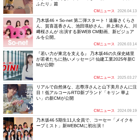
ふたり」篇
CMニュース
2026.04.13
乃木坂46 × So-net 第二弾スタート！遠藤さくらさ
ん、賀喜遥香さん、池田瑛紗さん、井上和さん、川
﨑桜さんが 出演する新WEB CM動画、新ビジュア
ルを公開。
CMニュース
2026.03.14
『若い力が東北を支える』 乃木坂46の久保史緒里
が若者たちに熱いメッセージ! 仙建工業2025年新C
Mが公開!
CMニュース
2025.03.27
リアルで自然体な、志尊淳さんと山下美月さんに注
目！低アルコールRTD新ブランド「キリン 華よ
い」の新CMが公開
CMニュース
2024.09.19
乃木坂46 5期生11人全員で、コーセー「メイクキ
ープミスト」新WEBCMに初出演！