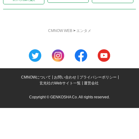
ヨドバシ.comで購入
CMNOW WEB
>
エンタメ
CMNOWについて
お問い合わせ
プライバシーポリシー
玄光社のWebサイト一覧
運営会社
Copyright © GENKOSHA Co. All rights reserved.