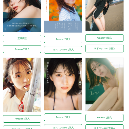
Amazonで購入
定期購読
Amazonで購入
ヨドバシ.comで購入
Amazonで購入
ヨドバシ.comで購入
Amazonで購入
Amazonで購入
Amazonで購入
ヨドバシ.comで購入
ヨドバシ.comで購入