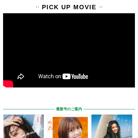
PICK UP MOVIE
最新号のご案内