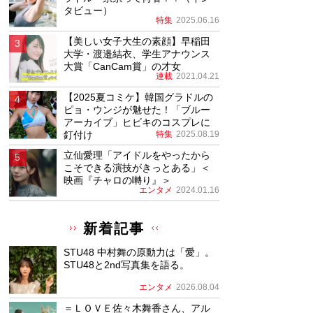
タビュー）
特集
2025.06.16
【美しい女子大生の素顔】早稲田
大学・渡邉結衣、学生アナウンス
大賞「CanCam賞」の才女
連載
2021.04.21
【2025夏コミケ】韓国グラドルの
ピョ・ウンジが魅せた！「ブルー
アーカイブ」ヒビキのコスプレに
釘付け
特集
2025.08.19
立仙愛理「アイドルをやったから
こそできる演技がきっとある」＜
映画『チャロの囀り』＞
エンタメ
2024.01.16
新着記事
STU48 中村舞の原動力は「愛」。
STU48と2nd写真集を語る。
エンタメ
2026.08.04
＝ＬＯＶＥ佐々木舞香さん、アル