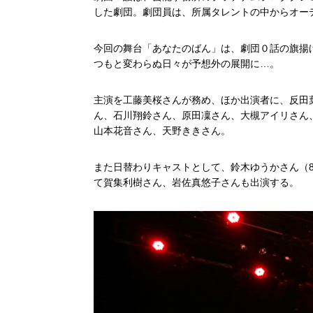
した劇団。劇団員は、所属タレントの中からオー
今回の舞台「あなたのばん」は、劇団０話の旗揚
つもと変わらぬ日々が予想外の展開に…。
主演を工藤美桜さんが務め、ほか出演者に、反田
ん、石川翔鈴さん、原田凜さん、大槻アイリさん
山本花音さん、天野ききさん。
また日替わりキャストとして、鈴木ゆうかさん（8
て賀集利樹さん、岩佐真悠子さんも出演する。