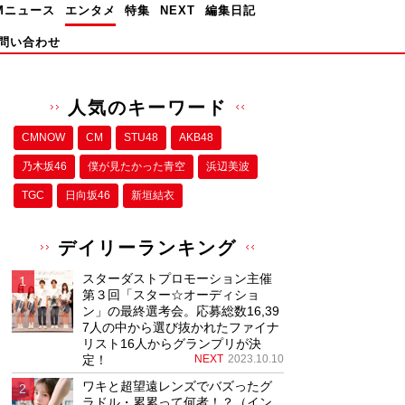
Mニュース
エンタメ
特集
NEXT
編集日記
問い合わせ
人気のキーワード
CMNOW
CM
STU48
AKB48
乃木坂46
僕が⾒たかった⻘空
浜辺美波
TGC
日向坂46
新垣結衣
デイリーランキング
スターダストプロモーション主催
第３回「スター☆オーディショ
ン」の最終選考会。応募総数16,39
7人の中から選び抜かれたファイナ
リスト16人からグランプリが決
定！
NEXT
2023.10.10
ワキと超望遠レンズでバズったグ
ラドル・累累って何者！？（イン