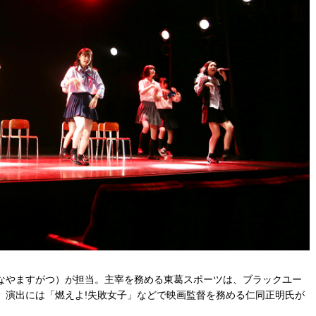
なやますがつ）が担当。主宰を務める東葛スポーツは、ブラックユー
。演出には「燃えよ!失敗女子」などで映画監督を務める仁同正明氏が