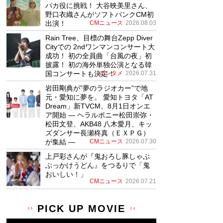
パカ役に挑戦！ 大谷映美里さん、
野口衣織さんがソフトバンクCM初
出演！
CMニュース
2026.08.03
Rain Tree、目標の舞台Zepp Diver
Cityでの 2ndワンマンコンサート大
成功！ 初の全員曲「台風の夜」初
披露！ 初の海外単独公演となる韓
国コンサートも決定！
エンタメ
2026.07.31
岩田剛典が”夢のラジオカー”で地
元・愛知に夢を。 愛知トヨタ「AT
Dream」新TVCM、8月1日オンエ
ア開始 ― ヘラルボニー松田崇弥・
松田文登、AKB48 八木愛月、キッ
ズダンサー長瀬柊真（ＥＸＰＧ）
が集結 ―
CMニュース
2026.07.30
上戸彩さんが『鬼おろし豚しゃぶ
ぶっかけうどん』をつるりで「鬼
おいしい！」
CMニュース
2026.07.21
PICK UP MOVIE