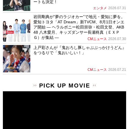
ートも決定！
エンタメ
2026.07.31
岩田剛典が”夢のラジオカー”で地元・愛知に夢を。
愛知トヨタ「AT Dream」新TVCM、8月1日オンエ
ア開始 ― ヘラルボニー松田崇弥・松田文登、AKB
48 八木愛月、キッズダンサー長瀬柊真（ＥＸＰ
Ｇ）が集結 ―
CMニュース
2026.07.30
上戸彩さんが『鬼おろし豚しゃぶぶっかけうどん』
をつるりで「鬼おいしい！」
CMニュース
2026.07.21
PICK UP MOVIE