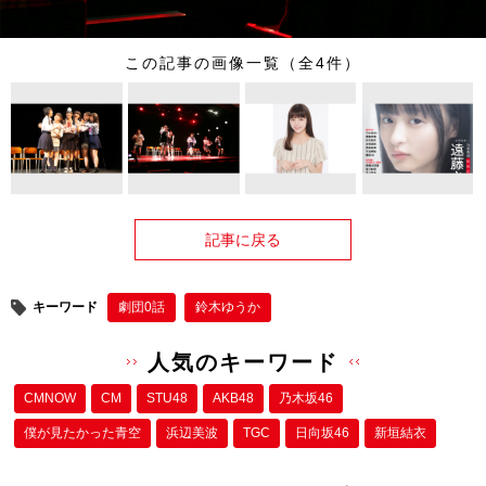
この記事の画像一覧（全4件）
記事に戻る
キーワード
劇団0話
鈴木ゆうか
人気のキーワード
CMNOW
CM
STU48
AKB48
乃木坂46
僕が⾒たかった⻘空
浜辺美波
TGC
日向坂46
新垣結衣