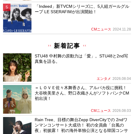
「Indeed」新TVCMシリーズに、5人組ガールグル
ープ LE SSERAFIMが出演開始！
CMニュース
2024.11.28
新着記事
STU48 中村舞の原動力は「愛」。STU48と2nd写
真集を語る。
エンタメ
2026.08.04
＝ＬＯＶＥ佐々木舞香さん、アルパカ役に挑戦！
大谷映美里さん、野口衣織さんがソフトバンクCM
初出演！
CMニュース
2026.08.03
Rain Tree、目標の舞台Zepp DiverCityでの 2ndワ
ンマンコンサート大成功！ 初の全員曲「台風の
夜」初披露！ 初の海外単独公演となる韓国コンサ