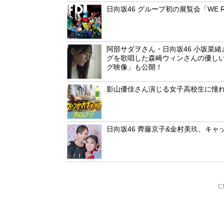
日向坂46 グループ初の展覧会「WE R
阿部サダヲさん・日向坂46 小坂菜緒さん出
グを歌唱した森崎ウィンさんの優しい
グ映像」も公開！
影山優佳さん演じる女子高校生に憧
日向坂46 齊藤京子&金村美玖、キャッチ
C