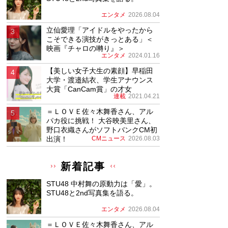
エンタメ
2026.08.04
立仙愛理「アイドルをやったから
こそできる演技がきっとある」＜
映画『チャロの囀り』＞
エンタメ
2024.01.16
【美しい女子大生の素顔】早稲田
大学・渡邉結衣、学生アナウンス
大賞「CanCam賞」の才女
連載
2021.04.21
＝ＬＯＶＥ佐々木舞香さん、アル
パカ役に挑戦！ 大谷映美里さん、
野口衣織さんがソフトバンクCM初
出演！
CMニュース
2026.08.03
新着記事
STU48 中村舞の原動力は「愛」。
STU48と2nd写真集を語る。
エンタメ
2026.08.04
＝ＬＯＶＥ佐々木舞香さん、アル