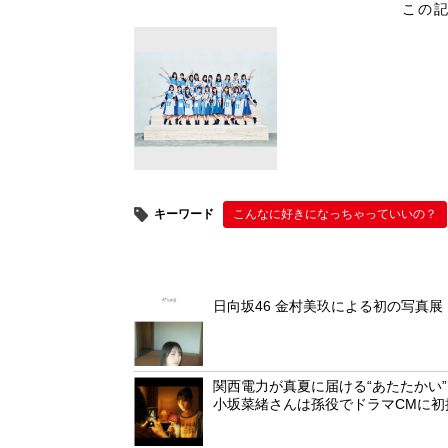
この
tt
c
e
er
er
e
e
b
st
o
o
k
キーワード
こんなに好きになっちゃっていいの？
日向坂46 金村美玖による初の写真展「み
関西電力が真夏に届ける“あたたかい
小坂菜緒さんは孫役でドラマCMに初