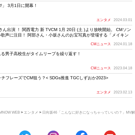
!」 3月1日に開幕！
エンタメ
2024.03.01
演 ！ 関西電力 新 TVCM 1月 20日 (土 )より放映開始。 CMソン
歌声に注目！ 阿部さん・小坂さんのお宝写真が登場する「メイキン
CMニュース
2024.01.18
れる男子高校生がタイムリープを繰り返す！
CMニュース
2023.04.18
フレーズでCM狙う？< SDGs推進 TGCしずおか2023>
エンタメ
2023.02.13
MNOW WEB
>
エンタメ
>
日向坂46「こんなに好きになっちゃっていいの？」MV