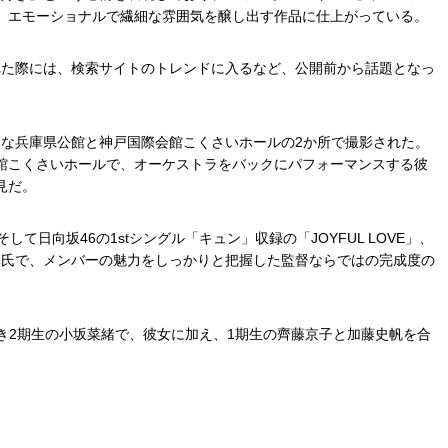
、エモーショナルで繊細な雰囲気を醸し出す作品に仕上がっている。
公開された際には、検索サイトのトレンドに入るなど、公開前から話題となっ
が印象的な兵庫県公館と神戸国際会館こくさいホールの2か所で撮影された。
館こくさいホールで、オーケストラをバックにパフォーマンスする彼
見だ。
て日向坂46の1stシングル「キュン」収録の「JOYFUL LOVE」、
池田一真氏で、メンバーの魅力をしっかりと把握した監督ならではの完成度の
に続き2期生の小坂菜緒で、彼女に加え、1期生の齊藤京子と加藤史帆を合
。