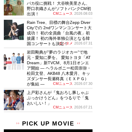
パカ役に挑戦！ 大谷映美里さん、
野口衣織さんがソフトバンクCM初
出演！
CMニュース
2026.08.03
Rain Tree、目標の舞台Zepp Diver
Cityでの 2ndワンマンコンサート大
成功！ 初の全員曲「台風の夜」初
披露！ 初の海外単独公演となる韓
国コンサートも決定！
エンタメ
2026.07.31
岩田剛典が”夢のラジオカー”で地
元・愛知に夢を。 愛知トヨタ「AT
Dream」新TVCM、8月1日オンエ
ア開始 ― ヘラルボニー松田崇弥・
松田文登、AKB48 八木愛月、キッ
ズダンサー長瀬柊真（ＥＸＰＧ）
が集結 ―
CMニュース
2026.07.30
上戸彩さんが『鬼おろし豚しゃぶ
ぶっかけうどん』をつるりで「鬼
おいしい！」
CMニュース
2026.07.21
PICK UP MOVIE