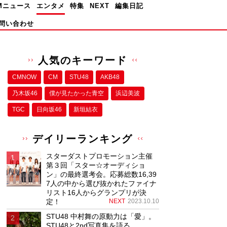
Mニュース
エンタメ
特集
NEXT
編集日記
問い合わせ
人気のキーワード
CMNOW
CM
STU48
AKB48
乃木坂46
僕が⾒たかった⻘空
浜辺美波
TGC
日向坂46
新垣結衣
デイリーランキング
スターダストプロモーション主催
第３回「スター☆オーディショ
ン」の最終選考会。応募総数16,39
7人の中から選び抜かれたファイナ
リスト16人からグランプリが決
定！
NEXT
2023.10.10
STU48 中村舞の原動力は「愛」。
STU48と2nd写真集を語る。