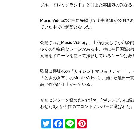
グル「ドレミソラシド」とはまた雰囲気の異なる
Music Videoの公開に先駆けて楽曲音源が
ていた中での解禁となった。
公開されたMusic Videoは、上品な美しさ
多くの印象的なシーンがある中、特に神戸国際会
女達をドローンを使って撮影しているシーンは必
監督は欅坂46の「サイレントマジョリティー」、そし
「ときめき草」のMusic Videoも手掛けた
高い作品に仕上がっている。
今回センターを務めたのは1st、2ndシングル
わせた3人が今作のフロントメンバーに選ばれた
T
F
Li
Pi
wi
a
n
nt