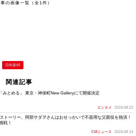
記事の画像一覧（全1件）
日向坂46
関連記事
とめる」 東京・神保町New Galleryにて開催決定
エンタメ
2024.08.22
”ストーリー。阿部サダヲさんはおせっかいで不器用な父親役を熱演！
挑戦！
CMニュース
2024.08.14