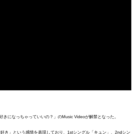
きになっちゃっていいの？」のMusic Videoが解禁となった。
子の「好き」という感情を表現しており、1stシングル「キュン」、2ndシン