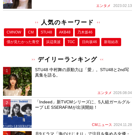
エンタメ
2023.02.13
人気のキーワード
CMNOW
CM
STU48
AKB48
乃木坂46
僕が⾒たかった⻘空
浜辺美波
TGC
日向坂46
新垣結衣
デイリーランキング
STU48 中村舞の原動力は「愛」。STU48と2nd写
真集を語る。
エンタメ
2026.08.04
「Indeed」新TVCMシリーズに、5人組ガールグル
ープ LE SSERAFIMが出演開始！
CMニュース
2024.11.28
月9ドラマ「海のはじまり」で注目を集める女優・