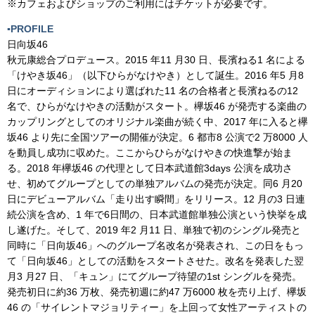
※カフェおよびショップのご利用にはチケットが必要です。
▪️PROFILE
日向坂46
秋元康総合プロデュース。2015 年11 月30 日、⾧濱ねる1 名による
「けやき坂46」（以下ひらがなけやき）として誕生。2016 年5 月8
日にオーディションにより選ばれた11 名の合格者と⾧濱ねるの12
名で、ひらがなけやきの活動がスタート。欅坂46 が発売する楽曲の
カップリングとしてのオリジナル楽曲が続く中、2017 年に入ると欅
坂46 より先に全国ツアーの開催が決定。6 都市8 公演で2 万8000 人
を動員し成功に収めた。ここからひらがなけやきの快進撃が始ま
る。2018 年欅坂46 の代理として日本武道館3days 公演を成功さ
せ、初めてグループとしての単独アルバムの発売が決定。同6 月20
日にデビューアルバム「走り出す瞬間」をリリース。12 月の3 日連
続公演を含め、1 年で6日間の、日本武道館単独公演という快挙を成
し遂げた。そして、2019 年2 月11 日、単独で初のシングル発売と
同時に「日向坂46」へのグループ名改名が発表され、この日をもっ
て「日向坂46」としての活動をスタートさせた。改名を発表した翌
月3 月27 日、「キュン」にてグループ待望の1st シングルを発売。
発売初日に約36 万枚、発売初週に約47 万6000 枚を売り上げ、欅坂
46 の「サイレントマジョリティー」を上回って女性アーティストの