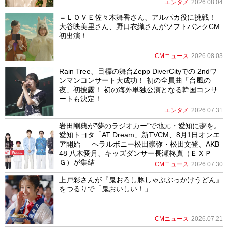
エンタメ
2026.08.04
＝ＬＯＶＥ佐々木舞香さん、アルパカ役に挑戦！
大谷映美里さん、野口衣織さんがソフトバンクCM
初出演！
CMニュース
2026.08.03
Rain Tree、目標の舞台Zepp DiverCityでの 2ndワ
ンマンコンサート大成功！ 初の全員曲「台風の
夜」初披露！ 初の海外単独公演となる韓国コンサ
ートも決定！
エンタメ
2026.07.31
岩田剛典が”夢のラジオカー”で地元・愛知に夢を。
愛知トヨタ「AT Dream」新TVCM、8月1日オンエ
ア開始 ― ヘラルボニー松田崇弥・松田文登、AKB
48 八木愛月、キッズダンサー長瀬柊真（ＥＸＰ
Ｇ）が集結 ―
CMニュース
2026.07.30
上戸彩さんが『鬼おろし豚しゃぶぶっかけうどん』
をつるりで「鬼おいしい！」
CMニュース
2026.07.21