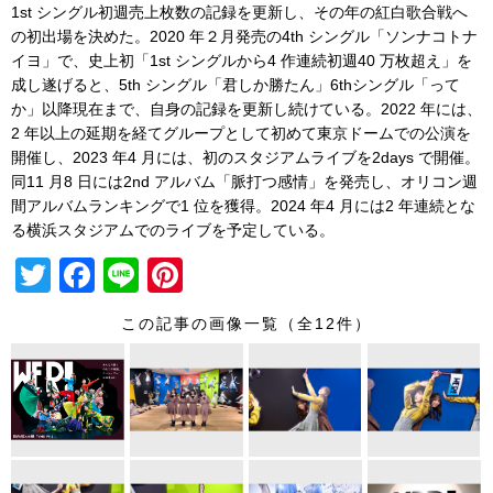
1st シングル初週売上枚数の記録を更新し、その年の紅白歌合戦へ
の初出場を決めた。2020 年２月発売の4th シングル「ソンナコトナ
イヨ」で、史上初「1st シングルから4 作連続初週40 万枚超え」を
成し遂げると、5th シングル「君しか勝たん」6thシングル「って
か」以降現在まで、自身の記録を更新し続けている。2022 年には、
2 年以上の延期を経てグループとして初めて東京ドームでの公演を
開催し、2023 年4 月には、初のスタジアムライブを2days で開催。
同11 月8 日には2nd アルバム「脈打つ感情」を発売し、オリコン週
間アルバムランキングで1 位を獲得。2024 年4 月には2 年連続とな
る横浜スタジアムでのライブを予定している。
T
F
Li
Pi
wi
a
n
nt
この記事の画像一覧（全12件）
tt
c
e
er
er
e
e
b
st
o
o