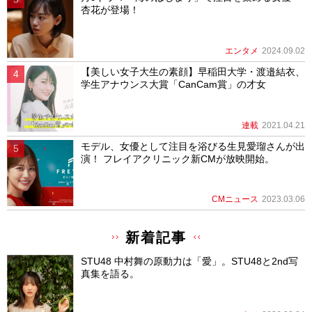
杏花が登場！
エンタメ
2024.09.02
【美しい女子大生の素顔】早稲田大学・渡邉結衣、
学生アナウンス大賞「CanCam賞」の才女
連載
2021.04.21
モデル、女優として注目を浴びる生見愛瑠さんが出
演！ フレイアクリニック新CMが放映開始。
CMニュース
2023.03.06
新着記事
STU48 中村舞の原動力は「愛」。STU48と2nd写
真集を語る。