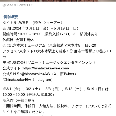
ⒸSeed & Flower LLC.
▪️開催概要
タイトル :WE R! （読み:ウィーアー）
会 期 :2024 年3 月1 日（金）～5 月19 日（日）
開館時間 :10:00～18:00（最終入館17:30）※一部例外あり
休館日 :会期中無休
会 場 :六本木ミュージアム（東京都港区六本木5 丁目6-20）
アクセス :東京メトロ六本木駅より徒歩7 分 麻布十番駅より徒歩10
分
主 催 :株式会社ソニー・ミュージックエンタテインメント
公式サイト :https://hinatazaka-we-r.com/
公式S N S :@hinatazaka46W（X、旧Twitter）、
@hinatazaka46w（Instagram）
※3/1（金）、3/2（土）、3/3（日）、5/18（土）、5/19（日）は
10:00～20:00（最終入場19:30）
※入館は事前予約制
※開館時間、休館日、入館方法、観覧料、チケットについては公式
サイトをご確認ください。