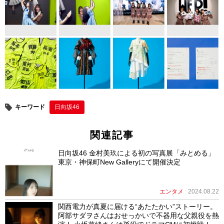
k
キーワード
日向坂46
関連記事
日向坂46 金村美玖による初の写真展「みとめる」
東京・神保町New Galleryにて開催決定
エンタメ
2024.08.22
関西電力が真夏に届ける“あたたかい”ストーリー。
阿部サダヲさんはおせっかいで不器用な父親役を熱