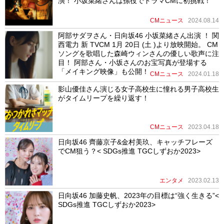
演！ 小坂菜緒さんは孫役でドラマCMに初挑戦！
CMニュース
2024.08.14
阿部サダヲさん・日向坂46 小坂菜緒さん出演 ！ 関
西電力 新 TVCM 1月 20日 (土 )より放映開始。 CM
ソングを歌唱した森崎ウィンさんの優しい歌声に注
目！ 阿部さん・小坂さんのお宝写真が登場する
「メイキング映像」も公開！
CMニュース
2024.01.18
影山優佳さん演じる女子高校生に憧れる男子高校生
がタイムリープを繰り返す！
CMニュース
2023.04.18
日向坂46 齊藤京子&金村美玖、キャッチフレーズ
でCM狙う？< SDGs推進 TGCしずおか2023>
エンタメ
2023.02.13
日向坂46 加藤史帆、2023年の目標は“強く生きる”<
SDGs推進 TGCしずおか2023>