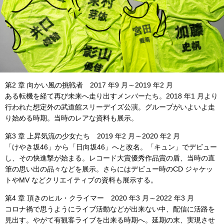
第2 章 向かい風の挑戦者 2017 年9 月～2019 年2 月
ある転機を経て再び未来へ走り出すメンバーたち。2018 年1 月より
行われた想定外の武道館スリーデイズ公演。グループがいよいよ走
り始める時期。当時のレアな資料も展示。
第3 章 上昇気流の少女たち 2019 年2 月～2020 年2 月
「けやき坂46」から「日向坂46」へと改名。「キュン」でデビュー
し、その快進撃が始まる。レコード大賞優秀作品賞の盾、当時の直
筆の思い出の品々などを展示。さらにはデビュー時のCD ジャケッ
トやMV などクリエイティブの資料も展示する。
第4 章 頂きのヒル・クライマー 2020 年3 月～2022 年3 月
コロナ禍で思うようにライブ活動などが出来ない中、配信に活路を
見出す。やがて有観客ライブを出来る時期へ。延期の末、実現させ