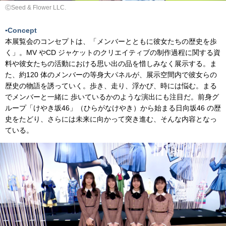
ⒸSeed & Flower LLC.
▪️Concept
本展覧会のコンセプトは、「メンバーとともに彼女たちの歴史を歩
く」。MV やCD ジャケットのクリエイティブの制作過程に関する資
料や彼女たちの活動における思い出の品を惜しみなく展示する。ま
た、約120 体のメンバーの等身大パネルが、展示空間内で彼女らの
歴史の物語を誘っていく。歩き、走り、浮かび、時には悩む。まる
でメンバーと一緒に 歩いているかのような演出にも注目だ。前身グ
ループ「けやき坂46」（ひらがなけやき）から始まる日向坂46 の歴
史をたどり、さらには未来に向かって突き進む、そんな内容となっ
ている。