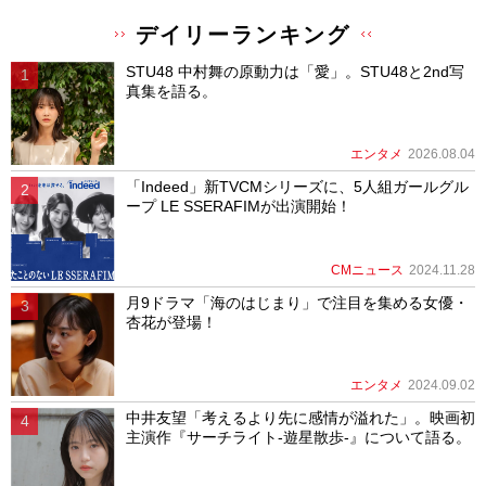
デイリーランキング
STU48 中村舞の原動力は「愛」。STU48と2nd写
真集を語る。
エンタメ
2026.08.04
「Indeed」新TVCMシリーズに、5人組ガールグル
ープ LE SSERAFIMが出演開始！
CMニュース
2024.11.28
月9ドラマ「海のはじまり」で注目を集める女優・
杏花が登場！
エンタメ
2024.09.02
中井友望「考えるより先に感情が溢れた」。映画初
主演作『サーチライト-遊星散歩-』について語る。