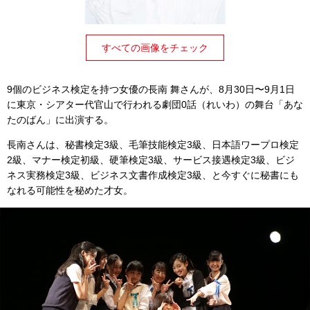
すべての画像をチェック
9個のビジネス検定を持つ女優の長南 舞さんが、8月30日〜9月1日
に東京・シアター代官山で行われる劇団0話（れいわ）の舞台「あな
たのばん」に出演する。
長南さんは、秘書検定3級、毛筆技能検定3級、日本語ワープロ検定
2級、マナー検定初級、硬筆検定3級、サービス接遇検定3級、ビジ
ネス実務検定3級、ビジネス文書作成検定3級、と今すぐに秘書にも
なれる可能性を秘めた才女。