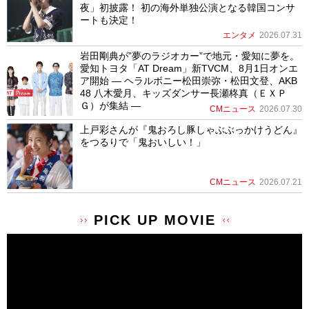
夜」初披露！ 初の海外単独公演となる韓国コンサ
ートも決定！
エンタメ
2026.07.31
岩田剛典が”夢のラジオカー”で地元・愛知に夢を。
愛知トヨタ「AT Dream」新TVCM、8月1日オンエ
ア開始 ― ヘラルボニー松田崇弥・松田文登、AKB
48 八木愛月、キッズダンサー長瀬柊真（ＥＸＰ
Ｇ）が集結 ―
CMニュース
2026.07.30
上戸彩さんが『鬼おろし豚しゃぶぶっかけうどん』
をつるりで「鬼おいしい！」
CMニュース
2026.07.21
PICK UP MOVIE