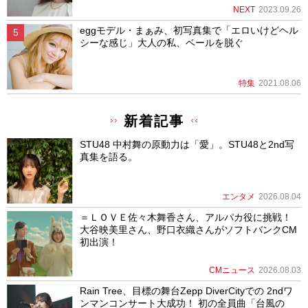
NEXT
2023.09.26
eggモデル・まぁみ、初写真集で「エロいけどヘル
シーな感じ」大人の私、ベールを脱ぐ
特集
2021.08.06
新着記事
STU48 中村舞の原動力は「愛」。STU48と2nd写
真集を語る。
エンタメ
2026.08.04
＝ＬＯＶＥ佐々木舞香さん、アルパカ役に挑戦！
大谷映美里さん、野口衣織さんがソフトバンクCM
初出演！
CMニュース
2026.08.03
Rain Tree、目標の舞台Zepp DiverCityでの 2ndワ
ンマンコンサート大成功！ 初の全員曲「台風の