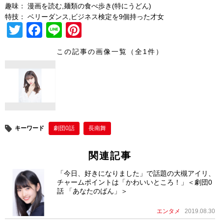
趣味： 漫画を読む,麺類の食べ歩き(特にうどん)
特技： ベリーダンス,ビジネス検定を9個持った才女
T
F
Li
Pi
wi
a
n
nt
この記事の画像一覧（全1件）
tt
c
e
er
er
e
e
b
st
o
o
キーワード
劇団0話
長南舞
k
関連記事
「今日、好きになりました」で話題の大槻アイリ、
チャームポイントは「かわいいところ！」＜劇団0
話 「あなたのばん」＞
エンタメ
2019.08.30