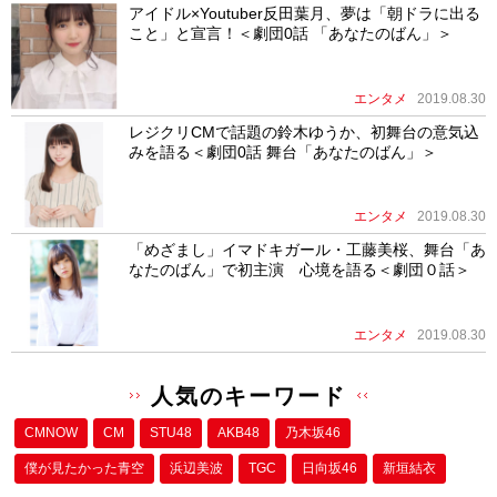
アイドル×Youtuber反田葉月、夢は「朝ドラに出る
こと」と宣言！＜劇団0話 「あなたのばん」＞
エンタメ
2019.08.30
レジクリCMで話題の鈴木ゆうか、初舞台の意気込
みを語る＜劇団0話 舞台「あなたのばん」＞
エンタメ
2019.08.30
「めざまし」イマドキガール・工藤美桜、舞台「あ
なたのばん」で初主演 心境を語る＜劇団０話＞
エンタメ
2019.08.30
人気のキーワード
CMNOW
CM
STU48
AKB48
乃木坂46
僕が⾒たかった⻘空
浜辺美波
TGC
日向坂46
新垣結衣