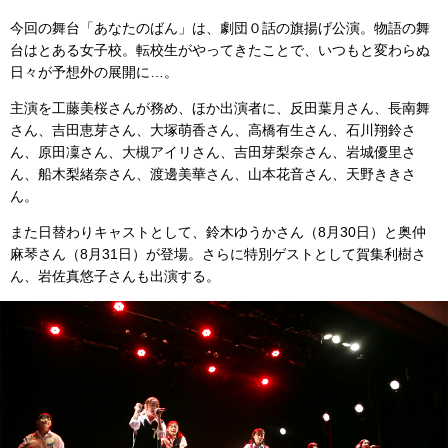
今回の舞台「あなたのばん」は、劇団０話の旗揚げ公演。物語の舞
台はとある女子校。転校生がやってきたことで、いつもと変わらぬ
日々が予想外の展開に…。
主演を工藤美桜さんが務め、ほか出演者に、反田葉月さん、長南舞
さん、吉田恵芽さん、大塚萌香さん、高橋有生さん、石川翔鈴さ
ん、原田凜さん、大槻アイリさん、吉田芽梨奈さん、岩城優里さ
ん、船木梨緒奈さん、渡邊美華さん、山本花音さん、天野ききさ
ん。
また日替わりキャストとして、鈴木ゆうかさん（8月30日）と奥仲
麻琴さん（8月31日）が登場。さらに特別ゲストとして賀集利樹さ
ん、岩佐真悠子さんも出演する。