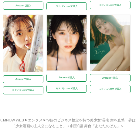
ヨドバシ.comで購入
Amazonで購入
ヨドバシ.comで購入
Amazonで購入
Amazonで購入
Amazonで購入
ヨドバシ.comで購入
ヨドバシ.comで購入
ヨドバシ.comで購入
CMNOW WEB
>
エンタメ
>
“9個のビジネス検定を持つ美少女”長南 舞を直撃 夢は
「少女漫画の主人公になること」＜劇団0話 舞台「あなたのばん」＞