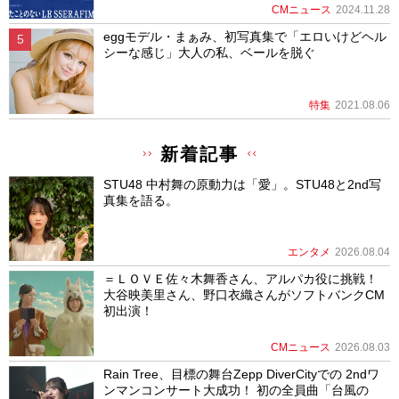
CMニュース
2024.11.28
eggモデル・まぁみ、初写真集で「エロいけどヘル
シーな感じ」大人の私、ベールを脱ぐ
特集
2021.08.06
新着記事
STU48 中村舞の原動力は「愛」。STU48と2nd写
真集を語る。
エンタメ
2026.08.04
＝ＬＯＶＥ佐々木舞香さん、アルパカ役に挑戦！
大谷映美里さん、野口衣織さんがソフトバンクCM
初出演！
CMニュース
2026.08.03
Rain Tree、目標の舞台Zepp DiverCityでの 2ndワ
ンマンコンサート大成功！ 初の全員曲「台風の