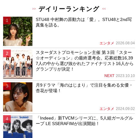
デイリーランキング
STU48 中村舞の原動力は「愛」。STU48と2nd写
真集を語る。
エンタメ
2026.08.04
スターダストプロモーション主催 第３回「スター
☆オーディション」の最終選考会。応募総数16,39
7人の中から選び抜かれたファイナリスト16人から
グランプリが決定！
NEXT
2023.10.10
月9ドラマ「海のはじまり」で注目を集める女優・
杏花が登場！
エンタメ
2024.09.02
「Indeed」新TVCMシリーズに、5人組ガールグル
ープ LE SSERAFIMが出演開始！