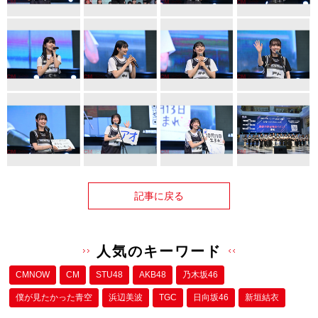
記事に戻る
人気のキーワード
CMNOW
CM
STU48
AKB48
乃木坂46
僕が⾒たかった⻘空
浜辺美波
TGC
日向坂46
新垣結衣