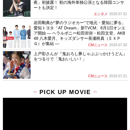
夜」初披露！ 初の海外単独公演となる韓国コンサ
ートも決定！
エンタメ
2026.07.31
岩田剛典が”夢のラジオカー”で地元・愛知に夢を。
愛知トヨタ「AT Dream」新TVCM、8月1日オンエ
ア開始 ― ヘラルボニー松田崇弥・松田文登、AKB
48 八木愛月、キッズダンサー長瀬柊真（ＥＸＰ
Ｇ）が集結 ―
CMニュース
2026.07.30
上戸彩さんが『鬼おろし豚しゃぶぶっかけうどん』
をつるりで「鬼おいしい！」
CMニュース
2026.07.21
PICK UP MOVIE