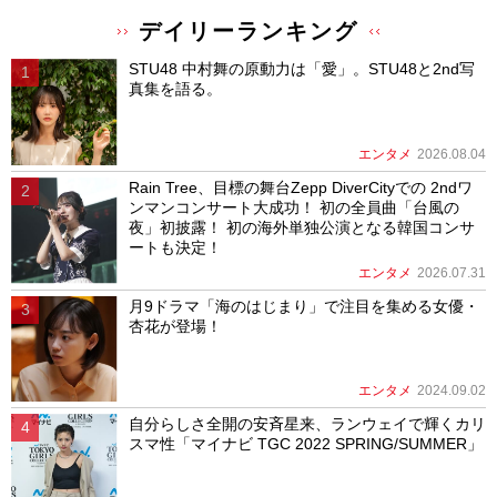
デイリーランキング
STU48 中村舞の原動力は「愛」。STU48と2nd写
真集を語る。
エンタメ
2026.08.04
Rain Tree、目標の舞台Zepp DiverCityでの 2ndワ
ンマンコンサート大成功！ 初の全員曲「台風の
夜」初披露！ 初の海外単独公演となる韓国コンサ
ートも決定！
エンタメ
2026.07.31
月9ドラマ「海のはじまり」で注目を集める女優・
杏花が登場！
エンタメ
2024.09.02
自分らしさ全開の安斉星来、ランウェイで輝くカリ
スマ性「マイナビ TGC 2022 SPRING/SUMMER」