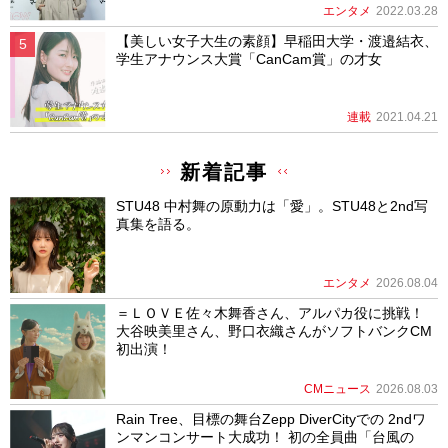
エンタメ
2022.03.28
【美しい女子大生の素顔】早稲田大学・渡邉結衣、
学生アナウンス大賞「CanCam賞」の才女
連載
2021.04.21
新着記事
STU48 中村舞の原動力は「愛」。STU48と2nd写
真集を語る。
エンタメ
2026.08.04
＝ＬＯＶＥ佐々木舞香さん、アルパカ役に挑戦！
大谷映美里さん、野口衣織さんがソフトバンクCM
初出演！
CMニュース
2026.08.03
Rain Tree、目標の舞台Zepp DiverCityでの 2ndワ
ンマンコンサート大成功！ 初の全員曲「台風の