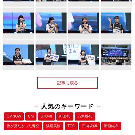
記事に戻る
人気のキーワード
CMNOW
CM
STU48
AKB48
乃木坂46
僕が⾒たかった⻘空
浜辺美波
TGC
日向坂46
新垣結衣