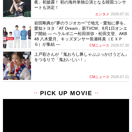
夜」初披露！ 初の海外単独公演となる韓国コンサ
ートも決定！
エンタメ
2026.07.31
岩田剛典が”夢のラジオカー”で地元・愛知に夢を。
愛知トヨタ「AT Dream」新TVCM、8月1日オンエ
ア開始 ― ヘラルボニー松田崇弥・松田文登、AKB
48 八木愛月、キッズダンサー長瀬柊真（ＥＸＰ
Ｇ）が集結 ―
CMニュース
2026.07.30
上戸彩さんが『鬼おろし豚しゃぶぶっかけうどん』
をつるりで「鬼おいしい！」
CMニュース
2026.07.21
PICK UP MOVIE