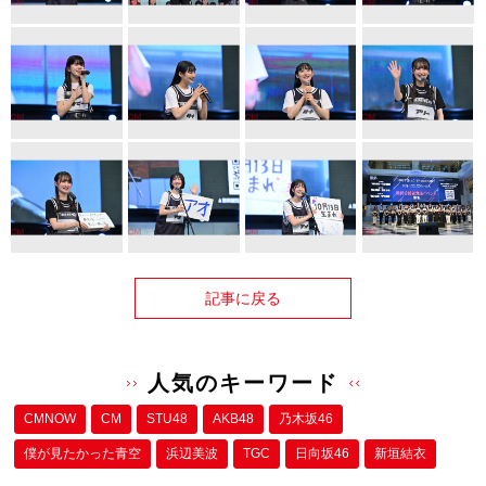
記事に戻る
人気のキーワード
CMNOW
CM
STU48
AKB48
乃木坂46
僕が⾒たかった⻘空
浜辺美波
TGC
日向坂46
新垣結衣