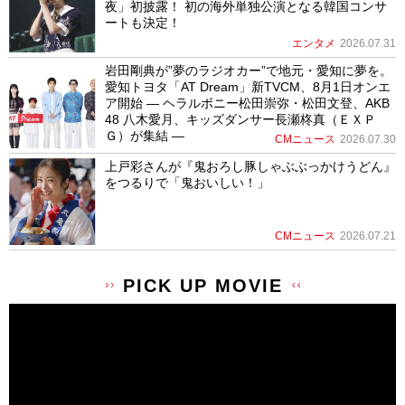
夜」初披露！ 初の海外単独公演となる韓国コンサ
ートも決定！
エンタメ
2026.07.31
岩田剛典が”夢のラジオカー”で地元・愛知に夢を。
愛知トヨタ「AT Dream」新TVCM、8月1日オンエ
ア開始 ― ヘラルボニー松田崇弥・松田文登、AKB
48 八木愛月、キッズダンサー長瀬柊真（ＥＸＰ
Ｇ）が集結 ―
CMニュース
2026.07.30
上戸彩さんが『鬼おろし豚しゃぶぶっかけうどん』
をつるりで「鬼おいしい！」
CMニュース
2026.07.21
PICK UP MOVIE