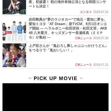
夜」初披露！ 初の海外単独公演となる韓国コンサ
ートも決定！
エンタメ
2026.07.31
岩田剛典が”夢のラジオカー”で地元・愛知に夢を。
愛知トヨタ「AT Dream」新TVCM、8月1日オンエ
ア開始 ― ヘラルボニー松田崇弥・松田文登、AKB
48 八木愛月、キッズダンサー長瀬柊真（ＥＸＰ
Ｇ）が集結 ―
CMニュース
2026.07.30
上戸彩さんが『鬼おろし豚しゃぶぶっかけうどん』
をつるりで「鬼おいしい！」
CMニュース
2026.07.21
PICK UP MOVIE