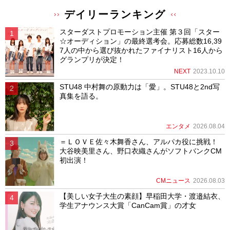
デイリーランキング
スターダストプロモーション主催 第３回「スター
☆オーディション」の最終選考会。応募総数16,39
7人の中から選び抜かれたファイナリスト16人から
グランプリが決定！
NEXT
2023.10.10
STU48 中村舞の原動力は「愛」。STU48と2nd写
真集を語る。
エンタメ
2026.08.04
＝ＬＯＶＥ佐々木舞香さん、アルパカ役に挑戦！
大谷映美里さん、野口衣織さんがソフトバンクCM
初出演！
CMニュース
2026.08.03
【美しい女子大生の素顔】早稲田大学・渡邉結衣、
学生アナウンス大賞「CanCam賞」の才女