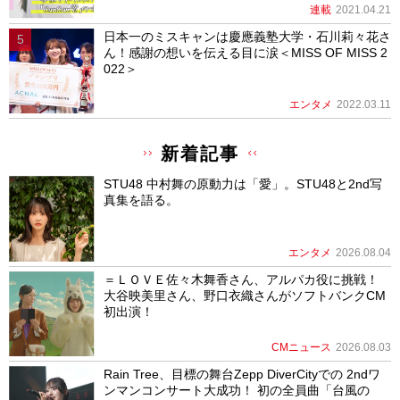
連載
2021.04.21
日本一のミスキャンは慶應義塾大学・石川莉々花さ
ん！感謝の想いを伝える目に涙＜MISS OF MISS 2
022＞
エンタメ
2022.03.11
新着記事
STU48 中村舞の原動力は「愛」。STU48と2nd写
真集を語る。
エンタメ
2026.08.04
＝ＬＯＶＥ佐々木舞香さん、アルパカ役に挑戦！
大谷映美里さん、野口衣織さんがソフトバンクCM
初出演！
CMニュース
2026.08.03
Rain Tree、目標の舞台Zepp DiverCityでの 2ndワ
ンマンコンサート大成功！ 初の全員曲「台風の