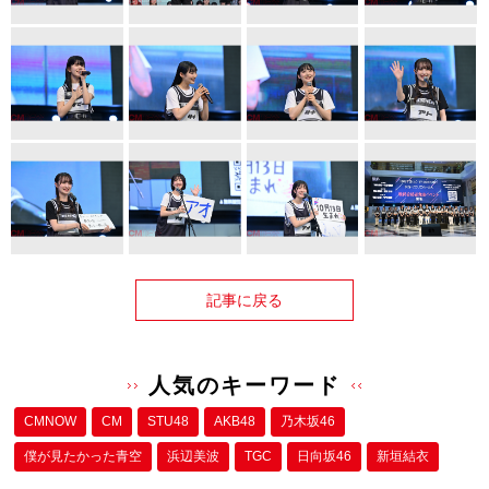
記事に戻る
人気のキーワード
CMNOW
CM
STU48
AKB48
乃木坂46
僕が⾒たかった⻘空
浜辺美波
TGC
日向坂46
新垣結衣