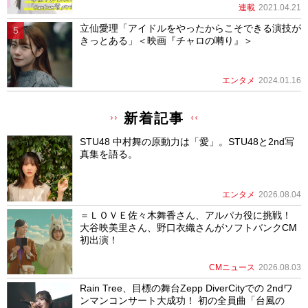
連載
2021.04.21
立仙愛理「アイドルをやったからこそできる演技が
きっとある」＜映画『チャロの囀り』＞
エンタメ
2024.01.16
新着記事
STU48 中村舞の原動力は「愛」。STU48と2nd写
真集を語る。
エンタメ
2026.08.04
＝ＬＯＶＥ佐々木舞香さん、アルパカ役に挑戦！
大谷映美里さん、野口衣織さんがソフトバンクCM
初出演！
CMニュース
2026.08.03
Rain Tree、目標の舞台Zepp DiverCityでの 2ndワ
ンマンコンサート大成功！ 初の全員曲「台風の