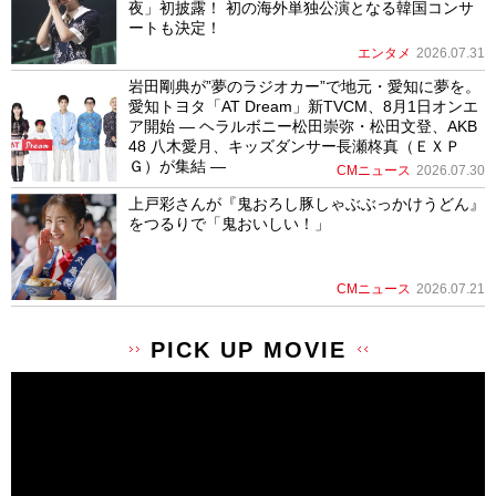
夜」初披露！ 初の海外単独公演となる韓国コンサ
ートも決定！
エンタメ
2026.07.31
岩田剛典が”夢のラジオカー”で地元・愛知に夢を。
愛知トヨタ「AT Dream」新TVCM、8月1日オンエ
ア開始 ― ヘラルボニー松田崇弥・松田文登、AKB
48 八木愛月、キッズダンサー長瀬柊真（ＥＸＰ
Ｇ）が集結 ―
CMニュース
2026.07.30
上戸彩さんが『鬼おろし豚しゃぶぶっかけうどん』
をつるりで「鬼おいしい！」
CMニュース
2026.07.21
PICK UP MOVIE