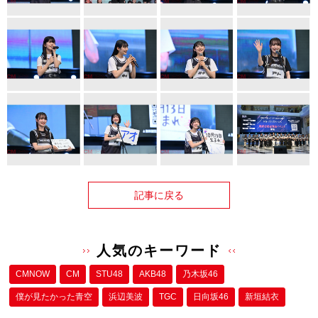
記事に戻る
人気のキーワード
CMNOW
CM
STU48
AKB48
乃木坂46
僕が⾒たかった⻘空
浜辺美波
TGC
日向坂46
新垣結衣