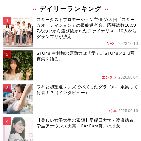
デイリーランキング
スターダストプロモーション主催 第３回「スター
☆オーディション」の最終選考会。応募総数16,39
7人の中から選び抜かれたファイナリスト16人から
グランプリが決定！
NEXT
2023.10.10
STU48 中村舞の原動力は「愛」。STU48と2nd写
真集を語る。
エンタメ
2026.08.04
ワキと超望遠レンズでバズったグラドル・累累って
何者！？（インタビュー）
特集
2025.06.16
【美しい女子大生の素顔】早稲田大学・渡邉結衣、
学生アナウンス大賞「CanCam賞」の才女