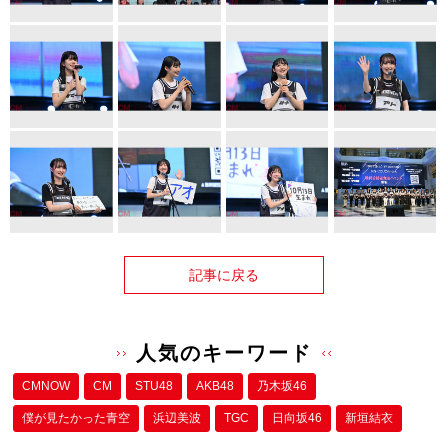
記事に戻る
人気のキーワード
CMNOW
CM
STU48
AKB48
乃木坂46
僕が⾒たかった⻘空
浜辺美波
TGC
日向坂46
新垣結衣