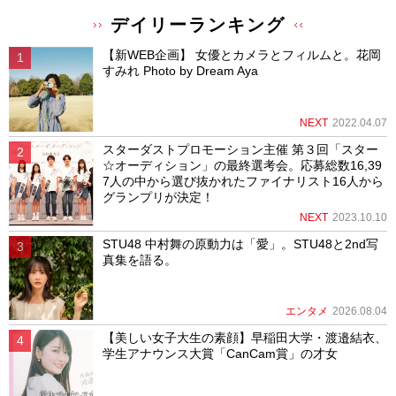
デイリーランキング
【新WEB企画】 女優とカメラとフィルムと。花岡
すみれ Photo by Dream Aya
NEXT
2022.04.07
スターダストプロモーション主催 第３回「スター
☆オーディション」の最終選考会。応募総数16,39
7人の中から選び抜かれたファイナリスト16人から
グランプリが決定！
NEXT
2023.10.10
STU48 中村舞の原動力は「愛」。STU48と2nd写
真集を語る。
エンタメ
2026.08.04
【美しい女子大生の素顔】早稲田大学・渡邉結衣、
学生アナウンス大賞「CanCam賞」の才女