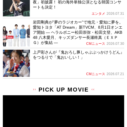
夜」初披露！ 初の海外単独公演となる韓国コンサ
ートも決定！
エンタメ
2026.07.31
岩田剛典が”夢のラジオカー”で地元・愛知に夢を。
愛知トヨタ「AT Dream」新TVCM、8月1日オンエ
ア開始 ― ヘラルボニー松田崇弥・松田文登、AKB
48 八木愛月、キッズダンサー長瀬柊真（ＥＸＰ
Ｇ）が集結 ―
CMニュース
2026.07.30
上戸彩さんが『鬼おろし豚しゃぶぶっかけうどん』
をつるりで「鬼おいしい！」
CMニュース
2026.07.21
PICK UP MOVIE