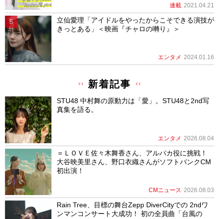
連載
2021.04.21
立仙愛理「アイドルをやったからこそできる演技が
きっとある」＜映画『チャロの囀り』＞
エンタメ
2024.01.16
新着記事
STU48 中村舞の原動力は「愛」。STU48と2nd写
真集を語る。
エンタメ
2026.08.04
＝ＬＯＶＥ佐々木舞香さん、アルパカ役に挑戦！
大谷映美里さん、野口衣織さんがソフトバンクCM
初出演！
CMニュース
2026.08.03
Rain Tree、目標の舞台Zepp DiverCityでの 2ndワ
ンマンコンサート大成功！ 初の全員曲「台風の