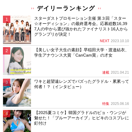
デイリーランキング
スターダストプロモーション主催 第３回「スター
☆オーディション」の最終選考会。応募総数16,39
7人の中から選び抜かれたファイナリスト16人から
グランプリが決定！
NEXT
2023.10.10
【美しい女子大生の素顔】早稲田大学・渡邉結衣、
学生アナウンス大賞「CanCam賞」の才女
連載
2021.04.21
ワキと超望遠レンズでバズったグラドル・累累って
何者！？（インタビュー）
特集
2025.06.16
【2025夏コミケ】韓国グラドルのピョ・ウンジが
魅せた！「ブルーアーカイブ」ヒビキのコスプレに
釘付け