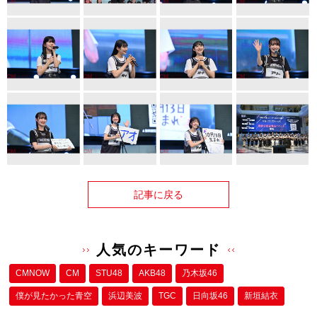
記事に戻る
人気のキーワード
CMNOW
CM
STU48
AKB48
乃木坂46
僕が⾒たかった⻘空
浜辺美波
TGC
日向坂46
新垣結衣