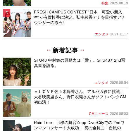
特集
2025.08.19
FRESH CAMPUS CONTEST “日本一可愛い新入
生”が有賀怜香に決定。弘中綾香アナを目指すアナ
ウンサーの原石!
エンタメ
2021.11.17
新着記事
STU48 中村舞の原動力は「愛」。STU48と2nd写
真集を語る。
エンタメ
2026.08.04
＝ＬＯＶＥ佐々木舞香さん、アルパカ役に挑戦！
大谷映美里さん、野口衣織さんがソフトバンクCM
初出演！
CMニュース
2026.08.03
Rain Tree、目標の舞台Zepp DiverCityでの 2ndワ
ンマンコンサート大成功！ 初の全員曲「台風の