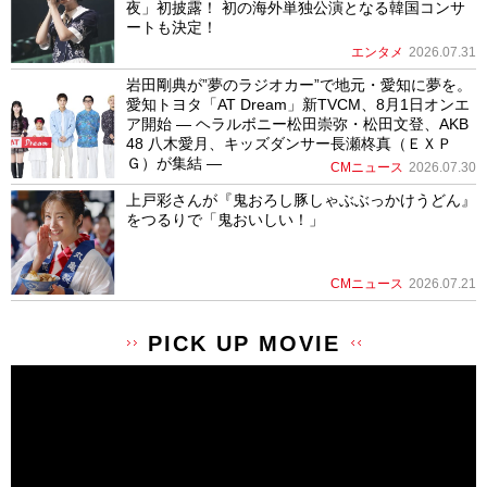
夜」初披露！ 初の海外単独公演となる韓国コンサ
ートも決定！
エンタメ
2026.07.31
岩田剛典が”夢のラジオカー”で地元・愛知に夢を。
愛知トヨタ「AT Dream」新TVCM、8月1日オンエ
ア開始 ― ヘラルボニー松田崇弥・松田文登、AKB
48 八木愛月、キッズダンサー長瀬柊真（ＥＸＰ
Ｇ）が集結 ―
CMニュース
2026.07.30
上戸彩さんが『鬼おろし豚しゃぶぶっかけうどん』
をつるりで「鬼おいしい！」
CMニュース
2026.07.21
PICK UP MOVIE