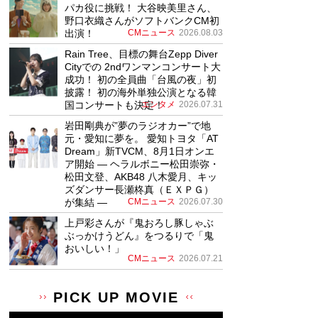
パカ役に挑戦！ 大谷映美里さん、
野口衣織さんがソフトバンクCM初
出演！
CMニュース
2026.08.03
Rain Tree、目標の舞台Zepp Diver
Cityでの 2ndワンマンコンサート大
成功！ 初の全員曲「台風の夜」初
披露！ 初の海外単独公演となる韓
国コンサートも決定！
エンタメ
2026.07.31
岩田剛典が”夢のラジオカー”で地
元・愛知に夢を。 愛知トヨタ「AT
Dream」新TVCM、8月1日オンエ
ア開始 ― ヘラルボニー松田崇弥・
松田文登、AKB48 八木愛月、キッ
ズダンサー長瀬柊真（ＥＸＰＧ）
が集結 ―
CMニュース
2026.07.30
上戸彩さんが『鬼おろし豚しゃぶ
ぶっかけうどん』をつるりで「鬼
おいしい！」
CMニュース
2026.07.21
PICK UP MOVIE