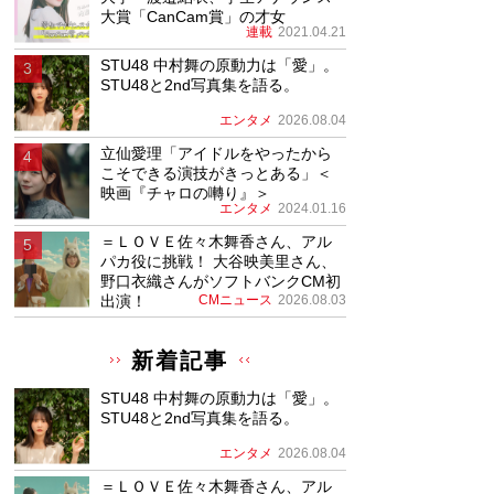
大賞「CanCam賞」の才女
連載
2021.04.21
STU48 中村舞の原動力は「愛」。
STU48と2nd写真集を語る。
エンタメ
2026.08.04
立仙愛理「アイドルをやったから
こそできる演技がきっとある」＜
映画『チャロの囀り』＞
エンタメ
2024.01.16
＝ＬＯＶＥ佐々木舞香さん、アル
パカ役に挑戦！ 大谷映美里さん、
野口衣織さんがソフトバンクCM初
出演！
CMニュース
2026.08.03
新着記事
STU48 中村舞の原動力は「愛」。
STU48と2nd写真集を語る。
エンタメ
2026.08.04
＝ＬＯＶＥ佐々木舞香さん、アル