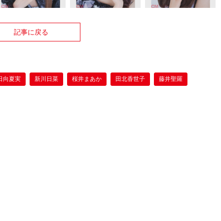
記事に戻る
日向夏実
新川日菜
桜井まあか
田北香世子
藤井聖羅