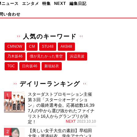
Mニュース
エンタメ
特集
NEXT
編集日記
問い合わせ
人気のキーワード
CMNOW
CM
STU48
AKB48
乃木坂46
僕が⾒たかった⻘空
浜辺美波
TGC
日向坂46
新垣結衣
デイリーランキング
スターダストプロモーション主催
第３回「スター☆オーディショ
ン」の最終選考会。応募総数16,39
7人の中から選び抜かれたファイナ
リスト16人からグランプリが決
定！
NEXT
2023.10.10
【美しい女子大生の素顔】早稲田
大学・渡邉結衣、学生アナウンス