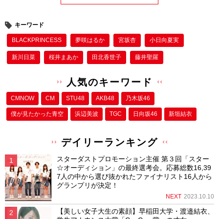
キーワード
BLACKPRINCESS
夢咲はるか
宮坂杏
小日向夏実
新川日菜
桜井まあか
田北香世子
藤井聖羅
人気のキーワード
CMNOW
CM
STU48
AKB48
乃木坂46
僕が⾒たかった⻘空
浜辺美波
TGC
日向坂46
新垣結衣
デイリーランキング
スターダストプロモーション主催 第３回「スター
☆オーディション」の最終選考会。応募総数16,39
7人の中から選び抜かれたファイナリスト16人から
グランプリが決定！
NEXT
2023.10.10
【美しい女子大生の素顔】早稲田大学・渡邉結衣、