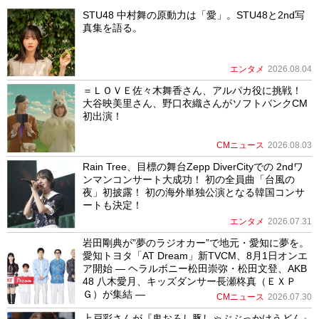
STU48 中村舞の原動力は「愛」。STU48と2nd写
真集を語る。
エンタメ
2026.08.04
＝ＬＯＶＥ佐々木舞香さん、アルパカ役に挑戦！
大谷映美里さん、野口衣織さんがソフトバンクCM
初出演！
CMニュース
2026.08.03
Rain Tree、目標の舞台Zepp DiverCityでの 2ndワ
ンマンコンサート大成功！ 初の全員曲「台風の
夜」初披露！ 初の海外単独公演となる韓国コンサ
ートも決定！
エンタメ
2026.07.31
岩田剛典が”夢のラジオカー”で地元・愛知に夢を。
愛知トヨタ「AT Dream」新TVCM、8月1日オンエ
ア開始 ― ヘラルボニー松田崇弥・松田文登、AKB
48 八木愛月、キッズダンサー長瀬柊真（ＥＸＰ
Ｇ）が集結 ―
CMニュース
2026.07.30
上戸彩さんが『鬼おろし豚しゃぶぶっかけうどん』