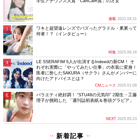
学生アナウンス大賞「CanCam賞」の才女
連載
2021.04.21
ワキと超望遠レンズでバズったグラドル・累累って
何者！？（インタビュー）
特集
2025.06.16
LE SSERAFIM 5人が出演するIndeedの新CM！ そ
れぞれ実際に「やってみたい仕事」の衣装に変身！
医者に扮したSAKURA（サクラ）さんがメンバーに
向けたアドバイスとは？
CMニュース
2025.01.08
バラエティ絶好調！ “STU48の元気印” 2期生・工藤
理子が挑戦した 「週刊誌初表紙＆巻頭グラビア」
NEXT
2025.05.23
新着記事