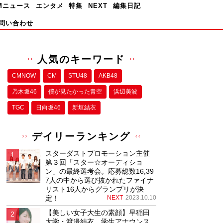
Mニュース
エンタメ
特集
NEXT
編集日記
問い合わせ
人気のキーワード
CMNOW
CM
STU48
AKB48
乃木坂46
僕が⾒たかった⻘空
浜辺美波
TGC
日向坂46
新垣結衣
デイリーランキング
スターダストプロモーション主催
第３回「スター☆オーディショ
ン」の最終選考会。応募総数16,39
7人の中から選び抜かれたファイナ
リスト16人からグランプリが決
定！
NEXT
2023.10.10
【美しい女子大生の素顔】早稲田
大学・渡邉結衣、学生アナウンス