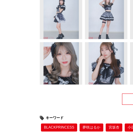
キーワード
BLACKPRINCESS
夢咲はるか
宮坂杏
小