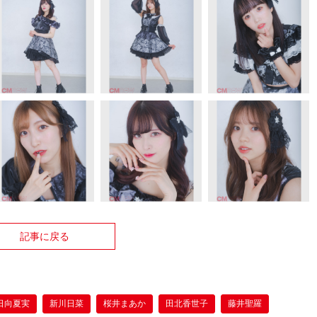
記事に戻る
日向夏実
新川日菜
桜井まあか
田北香世子
藤井聖羅