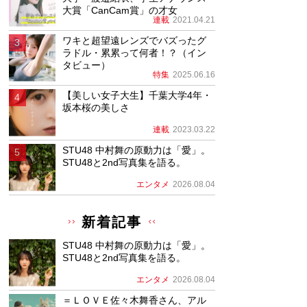
大賞「CanCam賞」の才女
連載
2021.04.21
ワキと超望遠レンズでバズったグ
ラドル・累累って何者！？（イン
タビュー）
特集
2025.06.16
【美しい女子大生】千葉大学4年・
坂本桜の美しさ
連載
2023.03.22
STU48 中村舞の原動力は「愛」。
STU48と2nd写真集を語る。
エンタメ
2026.08.04
新着記事
STU48 中村舞の原動力は「愛」。
STU48と2nd写真集を語る。
エンタメ
2026.08.04
＝ＬＯＶＥ佐々木舞香さん、アル