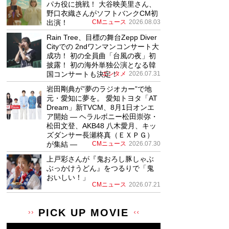
パカ役に挑戦！ 大谷映美里さん、
野口衣織さんがソフトバンクCM初
出演！
CMニュース
2026.08.03
Rain Tree、目標の舞台Zepp Diver
Cityでの 2ndワンマンコンサート大
成功！ 初の全員曲「台風の夜」初
披露！ 初の海外単独公演となる韓
国コンサートも決定！
エンタメ
2026.07.31
岩田剛典が”夢のラジオカー”で地
元・愛知に夢を。 愛知トヨタ「AT
Dream」新TVCM、8月1日オンエ
ア開始 ― ヘラルボニー松田崇弥・
松田文登、AKB48 八木愛月、キッ
ズダンサー長瀬柊真（ＥＸＰＧ）
が集結 ―
CMニュース
2026.07.30
上戸彩さんが『鬼おろし豚しゃぶ
ぶっかけうどん』をつるりで「鬼
おいしい！」
CMニュース
2026.07.21
PICK UP MOVIE