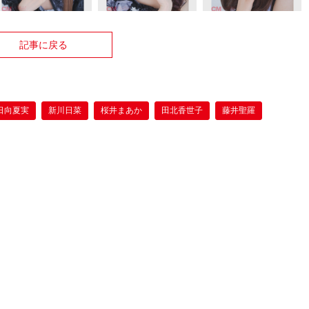
記事に戻る
日向夏実
新川日菜
桜井まあか
田北香世子
藤井聖羅