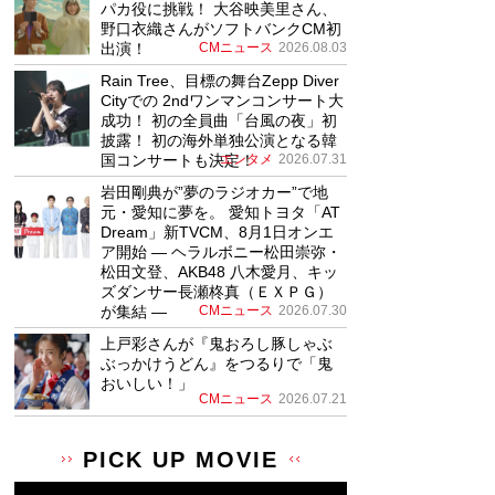
パカ役に挑戦！ 大谷映美里さん、
野口衣織さんがソフトバンクCM初
出演！
CMニュース
2026.08.03
Rain Tree、目標の舞台Zepp Diver
Cityでの 2ndワンマンコンサート大
成功！ 初の全員曲「台風の夜」初
披露！ 初の海外単独公演となる韓
国コンサートも決定！
エンタメ
2026.07.31
岩田剛典が”夢のラジオカー”で地
元・愛知に夢を。 愛知トヨタ「AT
Dream」新TVCM、8月1日オンエ
ア開始 ― ヘラルボニー松田崇弥・
松田文登、AKB48 八木愛月、キッ
ズダンサー長瀬柊真（ＥＸＰＧ）
が集結 ―
CMニュース
2026.07.30
上戸彩さんが『鬼おろし豚しゃぶ
ぶっかけうどん』をつるりで「鬼
おいしい！」
CMニュース
2026.07.21
PICK UP MOVIE