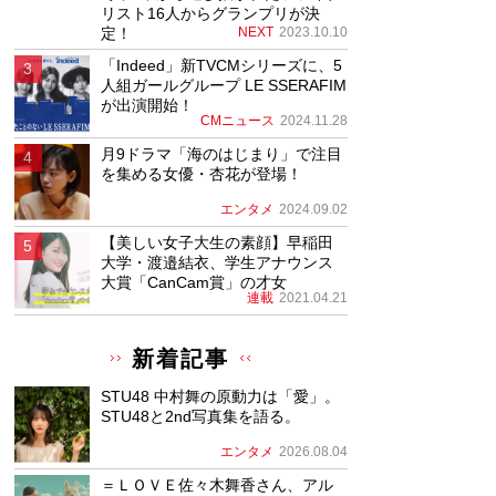
リスト16人からグランプリが決
定！
NEXT
2023.10.10
「Indeed」新TVCMシリーズに、5
人組ガールグループ LE SSERAFIM
が出演開始！
CMニュース
2024.11.28
月9ドラマ「海のはじまり」で注目
を集める女優・杏花が登場！
エンタメ
2024.09.02
【美しい女子大生の素顔】早稲田
大学・渡邉結衣、学生アナウンス
大賞「CanCam賞」の才女
連載
2021.04.21
新着記事
STU48 中村舞の原動力は「愛」。
STU48と2nd写真集を語る。
エンタメ
2026.08.04
＝ＬＯＶＥ佐々木舞香さん、アル