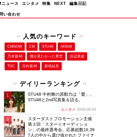
Mニュース
エンタメ
特集
NEXT
編集日記
問い合わせ
人気のキーワード
CMNOW
CM
STU48
AKB48
乃木坂46
僕が⾒たかった⻘空
浜辺美波
TGC
日向坂46
新垣結衣
デイリーランキング
STU48 中村舞の原動力は「愛」。
STU48と2nd写真集を語る。
エンタメ
2026.08.04
スターダストプロモーション主催
第３回「スター☆オーディショ
ン」の最終選考会。応募総数16,39
7人の中から選び抜かれたファイナ