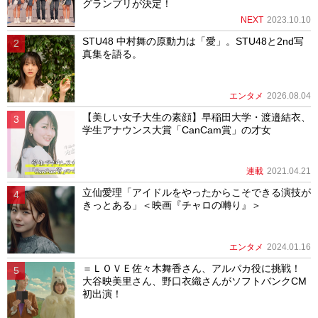
グランプリが決定！
NEXT
2023.10.10
STU48 中村舞の原動力は「愛」。STU48と2nd写
真集を語る。
エンタメ
2026.08.04
【美しい女子大生の素顔】早稲田大学・渡邉結衣、
学生アナウンス大賞「CanCam賞」の才女
連載
2021.04.21
立仙愛理「アイドルをやったからこそできる演技が
きっとある」＜映画『チャロの囀り』＞
エンタメ
2024.01.16
＝ＬＯＶＥ佐々木舞香さん、アルパカ役に挑戦！
大谷映美里さん、野口衣織さんがソフトバンクCM
初出演！