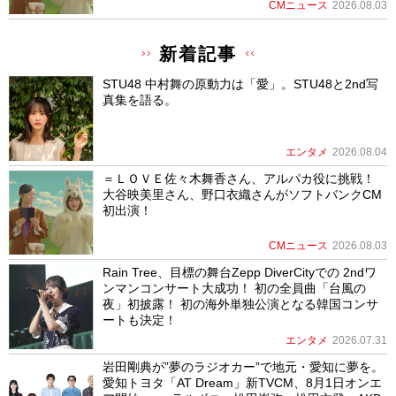
CMニュース
2026.08.03
新着記事
STU48 中村舞の原動力は「愛」。STU48と2nd写
真集を語る。
エンタメ
2026.08.04
＝ＬＯＶＥ佐々木舞香さん、アルパカ役に挑戦！
大谷映美里さん、野口衣織さんがソフトバンクCM
初出演！
CMニュース
2026.08.03
Rain Tree、目標の舞台Zepp DiverCityでの 2ndワ
ンマンコンサート大成功！ 初の全員曲「台風の
夜」初披露！ 初の海外単独公演となる韓国コンサ
ートも決定！
エンタメ
2026.07.31
岩田剛典が”夢のラジオカー”で地元・愛知に夢を。
愛知トヨタ「AT Dream」新TVCM、8月1日オンエ