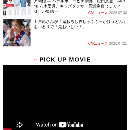
ア開始 ― ヘラルボニー松田崇弥・松田文登、AKB
48 八木愛月、キッズダンサー長瀬柊真（ＥＸＰ
Ｇ）が集結 ―
CMニュース
2026.07.30
上戸彩さんが『鬼おろし豚しゃぶぶっかけうどん』
をつるりで「鬼おいしい！」
CMニュース
2026.07.21
PICK UP MOVIE