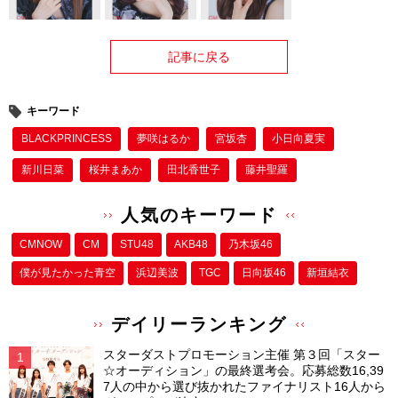
記事に戻る
キーワード
BLACKPRINCESS
夢咲はるか
宮坂杏
小日向夏実
新川日菜
桜井まあか
田北香世子
藤井聖羅
人気のキーワード
CMNOW
CM
STU48
AKB48
乃木坂46
僕が⾒たかった⻘空
浜辺美波
TGC
日向坂46
新垣結衣
デイリーランキング
スターダストプロモーション主催 第３回「スター
☆オーディション」の最終選考会。応募総数16,39
7人の中から選び抜かれたファイナリスト16人から