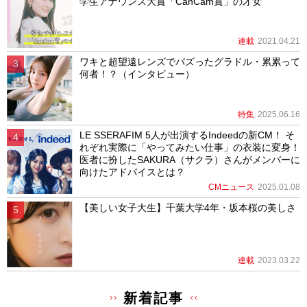
学生アナウンス大賞「CanCam賞」の才女
連載
2021.04.21
ワキと超望遠レンズでバズったグラドル・累累って
何者！？（インタビュー）
特集
2025.06.16
LE SSERAFIM 5人が出演するIndeedの新CM！ そ
れぞれ実際に「やってみたい仕事」の衣装に変身！
医者に扮したSAKURA（サクラ）さんがメンバーに
向けたアドバイスとは？
CMニュース
2025.01.08
【美しい女子大生】千葉大学4年・坂本桜の美しさ
連載
2023.03.22
新着記事