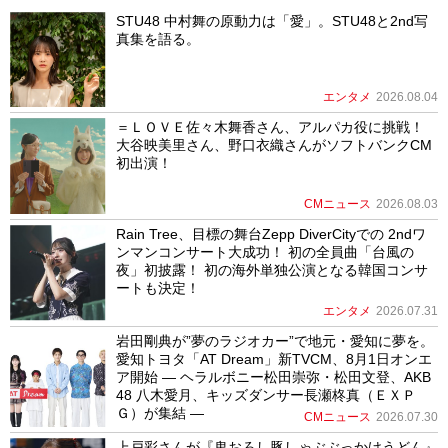
STU48 中村舞の原動力は「愛」。STU48と2nd写
真集を語る。
エンタメ
2026.08.04
＝ＬＯＶＥ佐々木舞香さん、アルパカ役に挑戦！
大谷映美里さん、野口衣織さんがソフトバンクCM
初出演！
CMニュース
2026.08.03
Rain Tree、目標の舞台Zepp DiverCityでの 2ndワ
ンマンコンサート大成功！ 初の全員曲「台風の
夜」初披露！ 初の海外単独公演となる韓国コンサ
ートも決定！
エンタメ
2026.07.31
岩田剛典が”夢のラジオカー”で地元・愛知に夢を。
愛知トヨタ「AT Dream」新TVCM、8月1日オンエ
ア開始 ― ヘラルボニー松田崇弥・松田文登、AKB
48 八木愛月、キッズダンサー長瀬柊真（ＥＸＰ
Ｇ）が集結 ―
CMニュース
2026.07.30
上戸彩さんが『鬼おろし豚しゃぶぶっかけうどん』