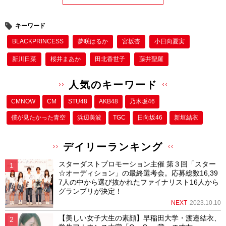
キーワード
BLACKPRINCESS
夢咲はるか
宮坂杏
小日向夏実
新川日菜
桜井まあか
田北香世子
藤井聖羅
人気のキーワード
CMNOW
CM
STU48
AKB48
乃木坂46
僕が⾒たかった⻘空
浜辺美波
TGC
日向坂46
新垣結衣
デイリーランキング
スターダストプロモーション主催 第３回「スター
☆オーディション」の最終選考会。応募総数16,39
7人の中から選び抜かれたファイナリスト16人から
グランプリが決定！
NEXT
2023.10.10
【美しい女子大生の素顔】早稲田大学・渡邉結衣、