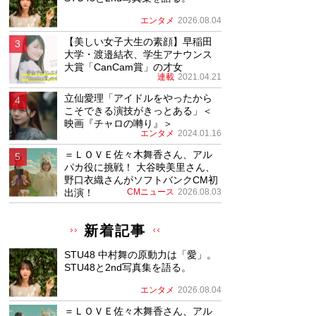
エンタメ
2026.08.04
【美しい女子大生の素顔】早稲田
大学・渡邉結衣、学生アナウンス
大賞「CanCam賞」の才女
連載
2021.04.21
立仙愛理「アイドルをやったから
こそできる演技がきっとある」＜
映画『チャロの囀り』＞
エンタメ
2024.01.16
＝ＬＯＶＥ佐々木舞香さん、アル
パカ役に挑戦！ 大谷映美里さん、
野口衣織さんがソフトバンクCM初
出演！
CMニュース
2026.08.03
新着記事
STU48 中村舞の原動力は「愛」。
STU48と2nd写真集を語る。
エンタメ
2026.08.04
＝ＬＯＶＥ佐々木舞香さん、アル