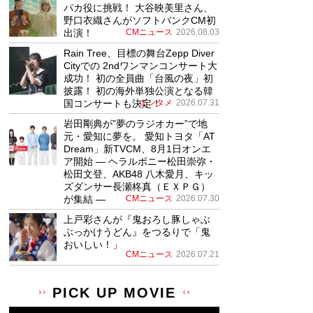
パカ役に挑戦！ 大谷映美里さん、
野口衣織さんがソフトバンクCM初
出演！
CMニュース
2026.08.03
Rain Tree、目標の舞台Zepp Diver
Cityでの 2ndワンマンコンサート大
成功！ 初の全員曲「台風の夜」初
披露！ 初の海外単独公演となる韓
国コンサートも決定！
エンタメ
2026.07.31
岩田剛典が”夢のラジオカー”で地
元・愛知に夢を。 愛知トヨタ「AT
Dream」新TVCM、8月1日オンエ
ア開始 ― ヘラルボニー松田崇弥・
松田文登、AKB48 八木愛月、キッ
ズダンサー長瀬柊真（ＥＸＰＧ）
が集結 ―
CMニュース
2026.07.30
上戸彩さんが『鬼おろし豚しゃぶ
ぶっかけうどん』をつるりで「鬼
おいしい！」
CMニュース
2026.07.21
PICK UP MOVIE