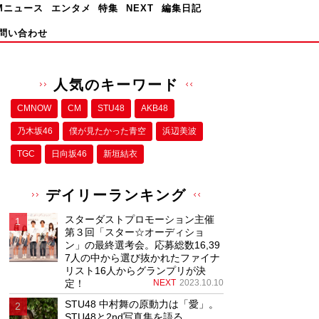
Mニュース
エンタメ
特集
NEXT
編集日記
問い合わせ
人気のキーワード
CMNOW
CM
STU48
AKB48
乃木坂46
僕が⾒たかった⻘空
浜辺美波
TGC
日向坂46
新垣結衣
デイリーランキング
スターダストプロモーション主催
第３回「スター☆オーディショ
ン」の最終選考会。応募総数16,39
7人の中から選び抜かれたファイナ
リスト16人からグランプリが決
定！
NEXT
2023.10.10
STU48 中村舞の原動力は「愛」。
STU48と2nd写真集を語る。