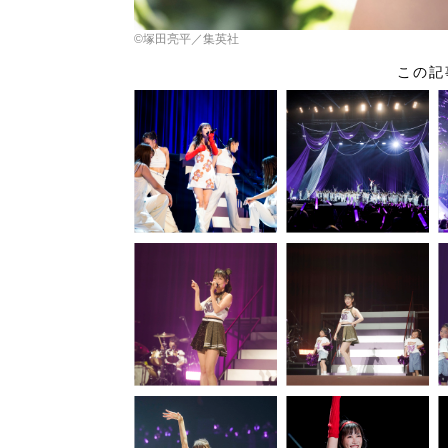
©塚田亮平／集英社
この記