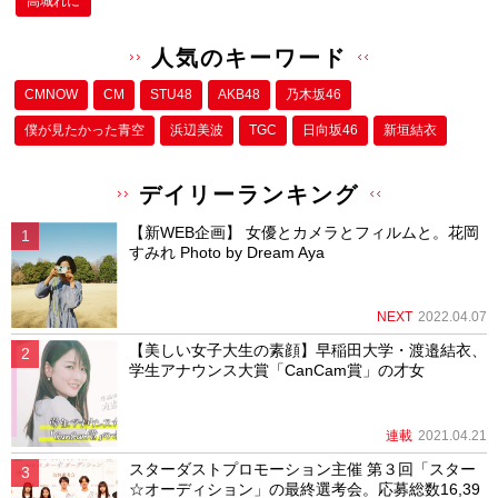
高城れに
人気のキーワード
CMNOW
CM
STU48
AKB48
乃木坂46
僕が⾒たかった⻘空
浜辺美波
TGC
日向坂46
新垣結衣
デイリーランキング
【新WEB企画】 女優とカメラとフィルムと。花岡
すみれ Photo by Dream Aya
NEXT
2022.04.07
【美しい女子大生の素顔】早稲田大学・渡邉結衣、
学生アナウンス大賞「CanCam賞」の才女
連載
2021.04.21
スターダストプロモーション主催 第３回「スター
☆オーディション」の最終選考会。応募総数16,39