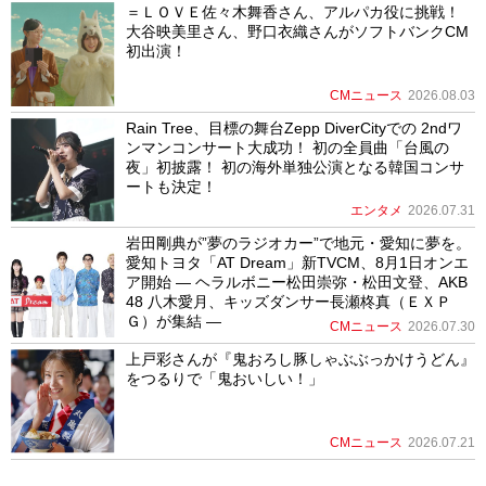
＝ＬＯＶＥ佐々木舞香さん、アルパカ役に挑戦！
大谷映美里さん、野口衣織さんがソフトバンクCM
初出演！
CMニュース
2026.08.03
Rain Tree、目標の舞台Zepp DiverCityでの 2ndワ
ンマンコンサート大成功！ 初の全員曲「台風の
夜」初披露！ 初の海外単独公演となる韓国コンサ
ートも決定！
エンタメ
2026.07.31
岩田剛典が”夢のラジオカー”で地元・愛知に夢を。
愛知トヨタ「AT Dream」新TVCM、8月1日オンエ
ア開始 ― ヘラルボニー松田崇弥・松田文登、AKB
48 八木愛月、キッズダンサー長瀬柊真（ＥＸＰ
Ｇ）が集結 ―
CMニュース
2026.07.30
上戸彩さんが『鬼おろし豚しゃぶぶっかけうどん』
をつるりで「鬼おいしい！」
CMニュース
2026.07.21