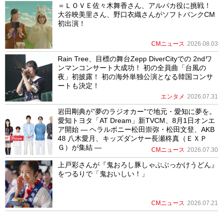
＝ＬＯＶＥ佐々木舞香さん、アルパカ役に挑戦！
大谷映美里さん、野口衣織さんがソフトバンクCM
初出演！
CMニュース
2026.08.03
Rain Tree、目標の舞台Zepp DiverCityでの 2ndワ
ンマンコンサート大成功！ 初の全員曲「台風の
夜」初披露！ 初の海外単独公演となる韓国コンサ
ートも決定！
エンタメ
2026.07.31
岩田剛典が”夢のラジオカー”で地元・愛知に夢を。
愛知トヨタ「AT Dream」新TVCM、8月1日オンエ
ア開始 ― ヘラルボニー松田崇弥・松田文登、AKB
48 八木愛月、キッズダンサー長瀬柊真（ＥＸＰ
Ｇ）が集結 ―
CMニュース
2026.07.30
上戸彩さんが『鬼おろし豚しゃぶぶっかけうどん』
をつるりで「鬼おいしい！」
CMニュース
2026.07.21