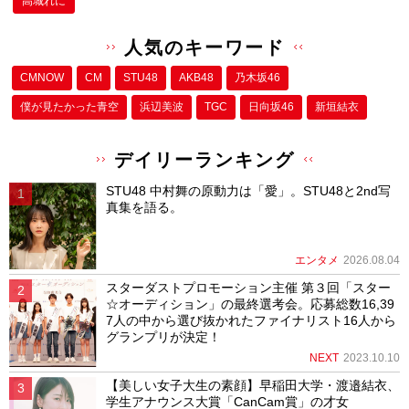
高城れに
人気のキーワード
CMNOW
CM
STU48
AKB48
乃木坂46
僕が⾒たかった⻘空
浜辺美波
TGC
日向坂46
新垣結衣
デイリーランキング
STU48 中村舞の原動力は「愛」。STU48と2nd写
真集を語る。
エンタメ
2026.08.04
スターダストプロモーション主催 第３回「スター
☆オーディション」の最終選考会。応募総数16,39
7人の中から選び抜かれたファイナリスト16人から
グランプリが決定！
NEXT
2023.10.10
【美しい女子大生の素顔】早稲田大学・渡邉結衣、
学生アナウンス大賞「CanCam賞」の才女