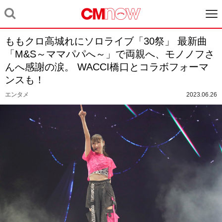
ももクロ高城れにソロライブ「30祭」 最新曲
「M&S～ママパパへ～」で両親へ、モノノフさ
んへ感謝の涙。 WACCI橋口とコラボフォーマ
ンスも！
エンタメ
2023.06.26