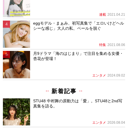
連載
2021.04.21
eggモデル・まぁみ、初写真集で「エロいけどヘル
シーな感じ」大人の私、ベールを脱ぐ
特集
2021.08.06
月9ドラマ「海のはじまり」で注目を集める女優・
杏花が登場！
エンタメ
2024.09.02
新着記事
STU48 中村舞の原動力は「愛」。STU48と2nd写
真集を語る。
エンタメ
2026.08.04