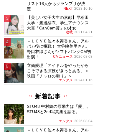
リスト16人からグランプリが決
定！
NEXT
2023.10.10
【美しい女子大生の素顔】早稲田
大学・渡邉結衣、学生アナウンス
大賞「CanCam賞」の才女
連載
2021.04.21
＝ＬＯＶＥ佐々木舞香さん、アル
パカ役に挑戦！ 大谷映美里さん、
野口衣織さんがソフトバンクCM初
出演！
CMニュース
2026.08.03
立仙愛理「アイドルをやったから
こそできる演技がきっとある」＜
映画『チャロの囀り』＞
エンタメ
2024.01.16
新着記事
STU48 中村舞の原動力は「愛」。
STU48と2nd写真集を語る。
エンタメ
2026.08.04
＝ＬＯＶＥ佐々木舞香さん、アル