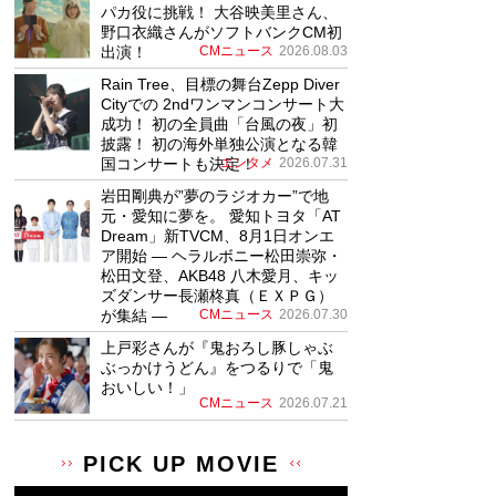
パカ役に挑戦！ 大谷映美里さん、
野口衣織さんがソフトバンクCM初
出演！
CMニュース
2026.08.03
Rain Tree、目標の舞台Zepp Diver
Cityでの 2ndワンマンコンサート大
成功！ 初の全員曲「台風の夜」初
披露！ 初の海外単独公演となる韓
国コンサートも決定！
エンタメ
2026.07.31
岩田剛典が”夢のラジオカー”で地
元・愛知に夢を。 愛知トヨタ「AT
Dream」新TVCM、8月1日オンエ
ア開始 ― ヘラルボニー松田崇弥・
松田文登、AKB48 八木愛月、キッ
ズダンサー長瀬柊真（ＥＸＰＧ）
が集結 ―
CMニュース
2026.07.30
上戸彩さんが『鬼おろし豚しゃぶ
ぶっかけうどん』をつるりで「鬼
おいしい！」
CMニュース
2026.07.21
PICK UP MOVIE