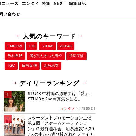
Mニュース
エンタメ
特集
NEXT
編集日記
問い合わせ
人気のキーワード
CMNOW
CM
STU48
AKB48
乃木坂46
僕が⾒たかった⻘空
浜辺美波
TGC
日向坂46
新垣結衣
デイリーランキング
STU48 中村舞の原動力は「愛」。
STU48と2nd写真集を語る。
エンタメ
2026.08.04
スターダストプロモーション主催
第３回「スター☆オーディショ
ン」の最終選考会。応募総数16,39
7人の中から選び抜かれたファイナ