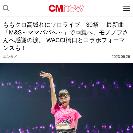
ももクロ高城れにソロライブ「30祭」 最新曲
「M&S～ママパパへ～」で両親へ、モノノフさ
んへ感謝の涙。 WACCI橋口とコラボフォーマ
ンスも！
エンタメ
2023.06.26