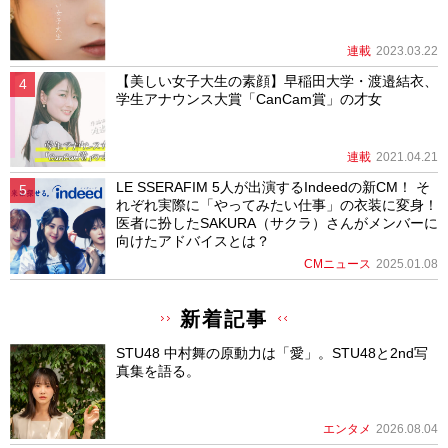
連載
2023.03.22
【美しい女子大生の素顔】早稲田大学・渡邉結衣、
学生アナウンス大賞「CanCam賞」の才女
連載
2021.04.21
LE SSERAFIM 5人が出演するIndeedの新CM！ そ
れぞれ実際に「やってみたい仕事」の衣装に変身！
医者に扮したSAKURA（サクラ）さんがメンバーに
向けたアドバイスとは？
CMニュース
2025.01.08
新着記事
STU48 中村舞の原動力は「愛」。STU48と2nd写
真集を語る。
エンタメ
2026.08.04