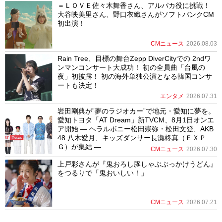
＝ＬＯＶＥ佐々木舞香さん、アルパカ役に挑戦！
大谷映美里さん、野口衣織さんがソフトバンクCM
初出演！
CMニュース
2026.08.03
Rain Tree、目標の舞台Zepp DiverCityでの 2ndワ
ンマンコンサート大成功！ 初の全員曲「台風の
夜」初披露！ 初の海外単独公演となる韓国コンサ
ートも決定！
エンタメ
2026.07.31
岩田剛典が”夢のラジオカー”で地元・愛知に夢を。
愛知トヨタ「AT Dream」新TVCM、8月1日オンエ
ア開始 ― ヘラルボニー松田崇弥・松田文登、AKB
48 八木愛月、キッズダンサー長瀬柊真（ＥＸＰ
Ｇ）が集結 ―
CMニュース
2026.07.30
上戸彩さんが『鬼おろし豚しゃぶぶっかけうどん』
をつるりで「鬼おいしい！」
CMニュース
2026.07.21