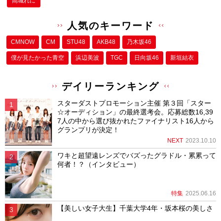
高城れに
人気のキーワード
CMNOW
CM
STU48
AKB48
乃木坂46
僕が⾒たかった⻘空
浜辺美波
TGC
日向坂46
新垣結衣
デイリーランキング
スターダストプロモーション主催 第３回「スター
☆オーディション」の最終選考会。応募総数16,39
7人の中から選び抜かれたファイナリスト16人から
グランプリが決定！
NEXT
2023.10.10
ワキと超望遠レンズでバズったグラドル・累累って
何者！？（インタビュー）
特集
2025.06.16
【美しい女子大生】千葉大学4年・坂本桜の美しさ