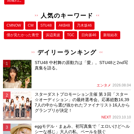
高城れに
人気のキーワード
CMNOW
CM
STU48
AKB48
乃木坂46
僕が⾒たかった⻘空
浜辺美波
TGC
日向坂46
新垣結衣
デイリーランキング
STU48 中村舞の原動力は「愛」。STU48と2nd写
真集を語る。
エンタメ
2026.08.04
スターダストプロモーション主催 第３回「スター
☆オーディション」の最終選考会。応募総数16,39
7人の中から選び抜かれたファイナリスト16人から
グランプリが決定！
NEXT
2023.10.10
eggモデル・まぁみ、初写真集で「エロいけどヘル
シーな感じ」大人の私、ベールを脱ぐ