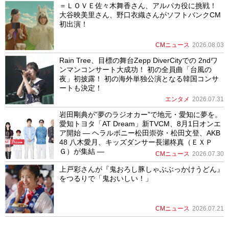
＝ＬＯＶＥ佐々木舞香さん、アルパカ役に挑戦！
大谷映美里さん、野口衣織さんがソフトバンクCM
初出演！
CMニュース
2026.08.03
Rain Tree、目標の舞台Zepp DiverCityでの 2ndワ
ンマンコンサート大成功！ 初の全員曲「台風の
夜」初披露！ 初の海外単独公演となる韓国コンサ
ートも決定！
エンタメ
2026.07.31
岩田剛典が”夢のラジオカー”で地元・愛知に夢を。
愛知トヨタ「AT Dream」新TVCM、8月1日オンエ
ア開始 ― ヘラルボニー松田崇弥・松田文登、AKB
48 八木愛月、キッズダンサー長瀬柊真（ＥＸＰ
Ｇ）が集結 ―
CMニュース
2026.07.30
上戸彩さんが『鬼おろし豚しゃぶぶっかけうどん』
をつるりで「鬼おいしい！」
CMニュース
2026.07.21