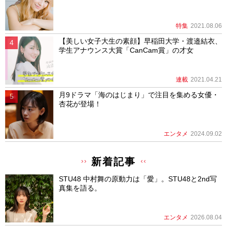
特集
2021.08.06
【美しい女子大生の素顔】早稲田大学・渡邉結衣、
学生アナウンス大賞「CanCam賞」の才女
連載
2021.04.21
月9ドラマ「海のはじまり」で注目を集める女優・
杏花が登場！
エンタメ
2024.09.02
新着記事
STU48 中村舞の原動力は「愛」。STU48と2nd写
真集を語る。
エンタメ
2026.08.04