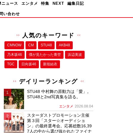
Mニュース
エンタメ
特集
NEXT
編集日記
問い合わせ
人気のキーワード
CMNOW
CM
STU48
AKB48
乃木坂46
僕が⾒たかった⻘空
浜辺美波
TGC
日向坂46
新垣結衣
デイリーランキング
STU48 中村舞の原動力は「愛」。
STU48と2nd写真集を語る。
エンタメ
2026.08.04
スターダストプロモーション主催
第３回「スター☆オーディショ
ン」の最終選考会。応募総数16,39
7人の中から選び抜かれたファイナ