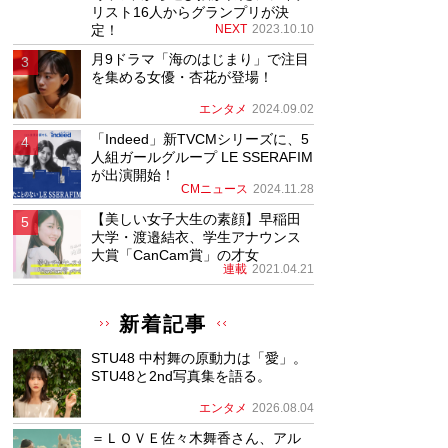
リスト16人からグランプリが決
定！
NEXT
2023.10.10
月9ドラマ「海のはじまり」で注目
を集める女優・杏花が登場！
エンタメ
2024.09.02
「Indeed」新TVCMシリーズに、5
人組ガールグループ LE SSERAFIM
が出演開始！
CMニュース
2024.11.28
【美しい女子大生の素顔】早稲田
大学・渡邉結衣、学生アナウンス
大賞「CanCam賞」の才女
連載
2021.04.21
新着記事
STU48 中村舞の原動力は「愛」。
STU48と2nd写真集を語る。
エンタメ
2026.08.04
＝ＬＯＶＥ佐々木舞香さん、アル