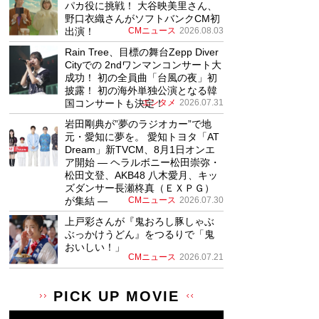
パカ役に挑戦！ 大谷映美里さん、
野口衣織さんがソフトバンクCM初
出演！
CMニュース
2026.08.03
Rain Tree、目標の舞台Zepp Diver
Cityでの 2ndワンマンコンサート大
成功！ 初の全員曲「台風の夜」初
披露！ 初の海外単独公演となる韓
国コンサートも決定！
エンタメ
2026.07.31
岩田剛典が”夢のラジオカー”で地
元・愛知に夢を。 愛知トヨタ「AT
Dream」新TVCM、8月1日オンエ
ア開始 ― ヘラルボニー松田崇弥・
松田文登、AKB48 八木愛月、キッ
ズダンサー長瀬柊真（ＥＸＰＧ）
が集結 ―
CMニュース
2026.07.30
上戸彩さんが『鬼おろし豚しゃぶ
ぶっかけうどん』をつるりで「鬼
おいしい！」
CMニュース
2026.07.21
PICK UP MOVIE