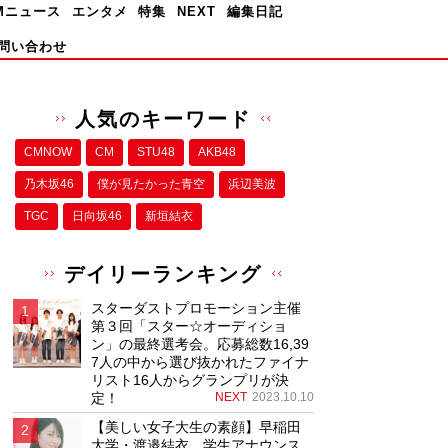
Mニュース
エンタメ
特集
NEXT
編集日記
問い合わせ
人気のキーワード
CMNOW
CM
STU48
AKB48
乃木坂46
僕が⾒たかった⻘空
浜辺美波
TGC
日向坂46
新垣結衣
デイリーランキング
スターダストプロモーション主催
第３回「スター☆オーディショ
ン」の最終選考会。応募総数16,39
7人の中から選び抜かれたファイナ
リスト16人からグランプリが決
定！
NEXT
2023.10.10
【美しい女子大生の素顔】早稲田
大学・渡邉結衣、学生アナウンス