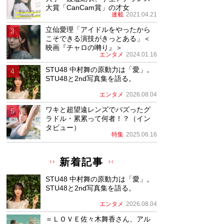
大賞「CanCam賞」の才女
連載
2021.04.21
立仙愛理「アイドルをやったから
こそできる演技がきっとある」＜
映画『チャロの囀り』＞
エンタメ
2024.01.16
STU48 中村舞の原動力は「愛」。
STU48と2nd写真集を語る。
エンタメ
2026.08.04
ワキと超望遠レンズでバズったグ
ラドル・累累って何者！？（イン
タビュー）
特集
2025.06.16
新着記事
STU48 中村舞の原動力は「愛」。
STU48と2nd写真集を語る。
エンタメ
2026.08.04
＝ＬＯＶＥ佐々木舞香さん、アル