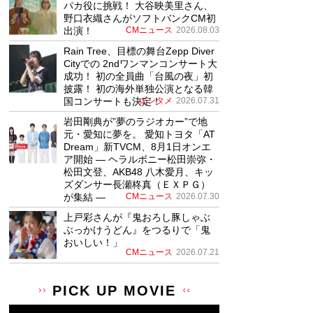
パカ役に挑戦！ 大谷映美里さん、
野口衣織さんがソフトバンクCM初
出演！
CMニュース
2026.08.03
Rain Tree、目標の舞台Zepp Diver
Cityでの 2ndワンマンコンサート大
成功！ 初の全員曲「台風の夜」初
披露！ 初の海外単独公演となる韓
国コンサートも決定！
エンタメ
2026.07.31
岩田剛典が”夢のラジオカー”で地
元・愛知に夢を。 愛知トヨタ「AT
Dream」新TVCM、8月1日オンエ
ア開始 ― ヘラルボニー松田崇弥・
松田文登、AKB48 八木愛月、キッ
ズダンサー長瀬柊真（ＥＸＰＧ）
が集結 ―
CMニュース
2026.07.30
上戸彩さんが『鬼おろし豚しゃぶ
ぶっかけうどん』をつるりで「鬼
おいしい！」
CMニュース
2026.07.21
PICK UP MOVIE