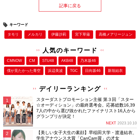
記事に戻る
キーワード
タモリ
メルカリ
伊藤沙莉
宮下草薙
高橋メアリージュン
人気のキーワード
CMNOW
CM
STU48
AKB48
乃木坂46
僕が⾒たかった⻘空
浜辺美波
TGC
日向坂46
新垣結衣
デイリーランキング
スターダストプロモーション主催 第３回「スター
☆オーディション」の最終選考会。応募総数16,39
7人の中から選び抜かれたファイナリスト16人から
グランプリが決定！
NEXT
2023.10.10
【美しい女子大生の素顔】早稲田大学・渡邉結衣、
学生アナウンス大賞「CanCam賞」の才女