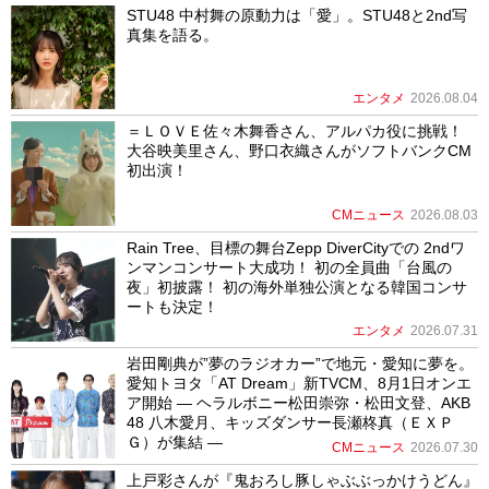
STU48 中村舞の原動力は「愛」。STU48と2nd写
真集を語る。
エンタメ
2026.08.04
＝ＬＯＶＥ佐々木舞香さん、アルパカ役に挑戦！
大谷映美里さん、野口衣織さんがソフトバンクCM
初出演！
CMニュース
2026.08.03
Rain Tree、目標の舞台Zepp DiverCityでの 2ndワ
ンマンコンサート大成功！ 初の全員曲「台風の
夜」初披露！ 初の海外単独公演となる韓国コンサ
ートも決定！
エンタメ
2026.07.31
岩田剛典が”夢のラジオカー”で地元・愛知に夢を。
愛知トヨタ「AT Dream」新TVCM、8月1日オンエ
ア開始 ― ヘラルボニー松田崇弥・松田文登、AKB
48 八木愛月、キッズダンサー長瀬柊真（ＥＸＰ
Ｇ）が集結 ―
CMニュース
2026.07.30
上戸彩さんが『鬼おろし豚しゃぶぶっかけうどん』