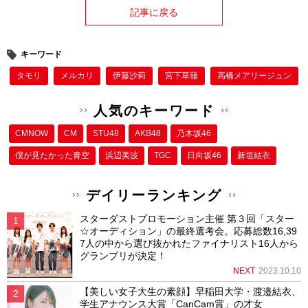
記事に戻る
キーワード
タモリ
メルカリ
伊藤沙莉
宮下草薙
高橋メアリージュン
人気のキーワード
CMNOW
CM
STU48
AKB48
乃木坂46
僕が⾒たかった⻘空
浜辺美波
TGC
日向坂46
新垣結衣
デイリーランキング
スターダストプロモーション主催 第３回「スター
☆オーディション」の最終選考会。応募総数16,39
7人の中から選び抜かれたファイナリスト16人から
グランプリが決定！
NEXT
2023.10.10
【美しい女子大生の素顔】早稲田大学・渡邉結衣、
学生アナウンス大賞「CanCam賞」の才女