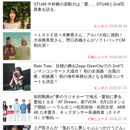
STU48 中村舞の原動力は「愛」。STU48と2nd写
真集を語る。
エンタメ
2026.08.04
＝ＬＯＶＥ佐々木舞香さん、アルパカ役に挑戦！
大谷映美里さん、野口衣織さんがソフトバンクCM
初出演！
CMニュース
2026.08.03
Rain Tree、目標の舞台Zepp DiverCityでの 2ndワ
ンマンコンサート大成功！ 初の全員曲「台風の
夜」初披露！ 初の海外単独公演となる韓国コンサ
ートも決定！
エンタメ
2026.07.31
岩田剛典が”夢のラジオカー”で地元・愛知に夢を。
愛知トヨタ「AT Dream」新TVCM、8月1日オンエ
ア開始 ― ヘラルボニー松田崇弥・松田文登、AKB
48 八木愛月、キッズダンサー長瀬柊真（ＥＸＰ
Ｇ）が集結 ―
CMニュース
2026.07.30
上戸彩さんが『鬼おろし豚しゃぶぶっかけうどん』