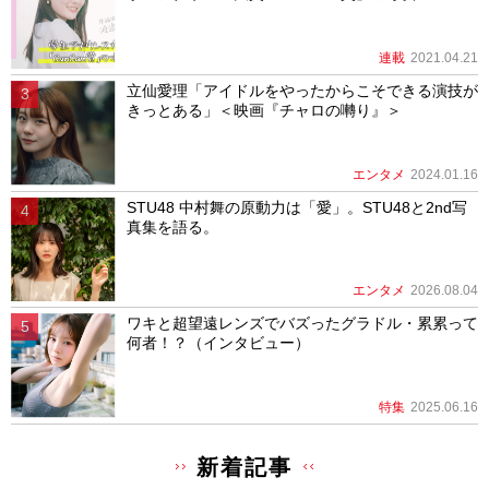
連載
2021.04.21
立仙愛理「アイドルをやったからこそできる演技が
きっとある」＜映画『チャロの囀り』＞
エンタメ
2024.01.16
STU48 中村舞の原動力は「愛」。STU48と2nd写
真集を語る。
エンタメ
2026.08.04
ワキと超望遠レンズでバズったグラドル・累累って
何者！？（インタビュー）
特集
2025.06.16
新着記事