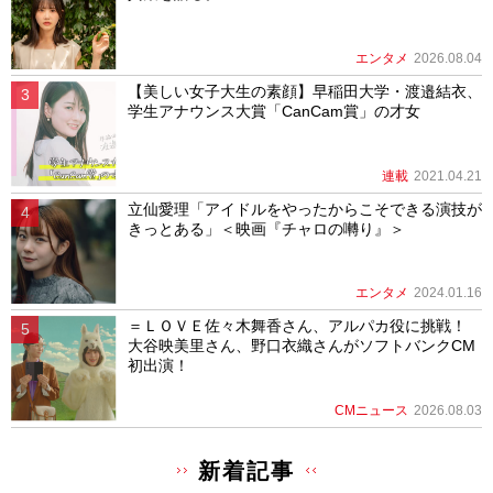
エンタメ
2026.08.04
【美しい女子大生の素顔】早稲田大学・渡邉結衣、
学生アナウンス大賞「CanCam賞」の才女
連載
2021.04.21
立仙愛理「アイドルをやったからこそできる演技が
きっとある」＜映画『チャロの囀り』＞
エンタメ
2024.01.16
＝ＬＯＶＥ佐々木舞香さん、アルパカ役に挑戦！
大谷映美里さん、野口衣織さんがソフトバンクCM
初出演！
CMニュース
2026.08.03
新着記事