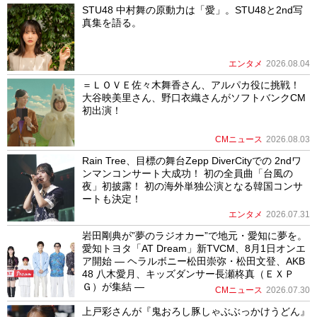
STU48 中村舞の原動力は「愛」。STU48と2nd写
真集を語る。
エンタメ
2026.08.04
＝ＬＯＶＥ佐々木舞香さん、アルパカ役に挑戦！
大谷映美里さん、野口衣織さんがソフトバンクCM
初出演！
CMニュース
2026.08.03
Rain Tree、目標の舞台Zepp DiverCityでの 2ndワ
ンマンコンサート大成功！ 初の全員曲「台風の
夜」初披露！ 初の海外単独公演となる韓国コンサ
ートも決定！
エンタメ
2026.07.31
岩田剛典が”夢のラジオカー”で地元・愛知に夢を。
愛知トヨタ「AT Dream」新TVCM、8月1日オンエ
ア開始 ― ヘラルボニー松田崇弥・松田文登、AKB
48 八木愛月、キッズダンサー長瀬柊真（ＥＸＰ
Ｇ）が集結 ―
CMニュース
2026.07.30
上戸彩さんが『鬼おろし豚しゃぶぶっかけうどん』