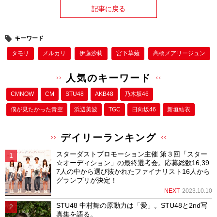
記事に戻る
キーワード
タモリ
メルカリ
伊藤沙莉
宮下草薙
高橋メアリージュン
人気のキーワード
CMNOW
CM
STU48
AKB48
乃木坂46
僕が⾒たかった⻘空
浜辺美波
TGC
日向坂46
新垣結衣
デイリーランキング
スターダストプロモーション主催 第３回「スター
☆オーディション」の最終選考会。応募総数16,39
7人の中から選び抜かれたファイナリスト16人から
グランプリが決定！
NEXT
2023.10.10
STU48 中村舞の原動力は「愛」。STU48と2nd写
真集を語る。