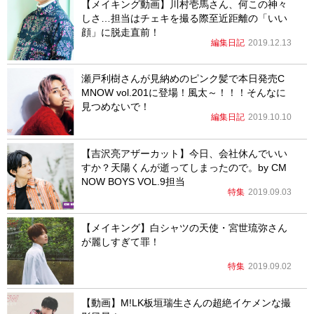
【メイキング動画】川村壱馬さん、何この神々
しさ…担当はチェキを撮る際至近距離の「いい
顔」に脱走直前！
編集日記
2019.12.13
瀬戸利樹さんが見納めのピンク髪で本日発売C
MNOW vol.201に登場！風太～！！！そんなに
見つめないで！
編集日記
2019.10.10
【吉沢亮アザーカット】今日、会社休んでいい
すか？天陽くんが逝ってしまったので。by CM
NOW BOYS VOL.9担当
特集
2019.09.03
【メイキング】白シャツの天使・宮世琉弥さん
が麗しすぎて罪！
特集
2019.09.02
【動画】M!LK板垣瑞生さんの超絶イケメンな撮