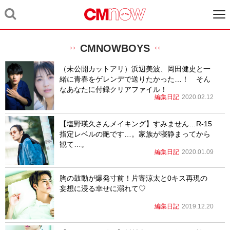
CMNOWBOYS
（未公開カットアリ）浜辺美波、岡田健史と一
緒に青春をゲレンデで送りたかった…！ そん
なあなたに付録クリアファイル！
編集日記
2020.02.12
【塩野瑛久さんメイキング】すみません…R-15
指定レベルの艶です…。家族が寝静まってから
観て…。
編集日記
2020.01.09
胸の鼓動が爆発寸前！片寄涼太と0キス再現の
妄想に浸る幸せに溺れて♡
編集日記
2019.12.20