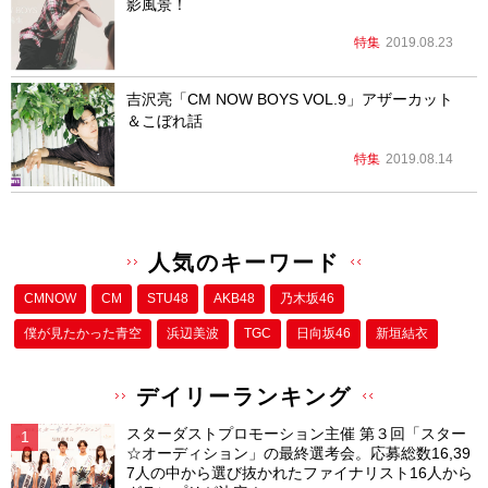
影風景！
特集
2019.08.23
吉沢亮「CM NOW BOYS VOL.9」アザーカット
＆こぼれ話
特集
2019.08.14
人気のキーワード
CMNOW
CM
STU48
AKB48
乃木坂46
僕が⾒たかった⻘空
浜辺美波
TGC
日向坂46
新垣結衣
デイリーランキング
スターダストプロモーション主催 第３回「スター
☆オーディション」の最終選考会。応募総数16,39
7人の中から選び抜かれたファイナリスト16人から