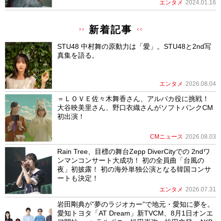
エンタメ
2024.01.16
新着記事
STU48 中村舞の原動力は「愛」。STU48と2nd写
真集を語る。
エンタメ
2026.08.04
＝ＬＯＶＥ佐々木舞香さん、アルパカ役に挑戦！
大谷映美里さん、野口衣織さんがソフトバンクCM
初出演！
CMニュース
2026.08.03
Rain Tree、目標の舞台Zepp DiverCityでの 2ndワ
ンマンコンサート大成功！ 初の全員曲「台風の
夜」初披露！ 初の海外単独公演となる韓国コンサ
ートも決定！
エンタメ
2026.07.31
岩田剛典が”夢のラジオカー”で地元・愛知に夢を。
愛知トヨタ「AT Dream」新TVCM、8月1日オンエ