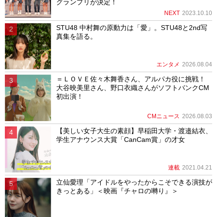
グランプリが決定！
NEXT
2023.10.10
STU48 中村舞の原動力は「愛」。STU48と2nd写
真集を語る。
エンタメ
2026.08.04
＝ＬＯＶＥ佐々木舞香さん、アルパカ役に挑戦！
大谷映美里さん、野口衣織さんがソフトバンクCM
初出演！
CMニュース
2026.08.03
【美しい女子大生の素顔】早稲田大学・渡邉結衣、
学生アナウンス大賞「CanCam賞」の才女
連載
2021.04.21
立仙愛理「アイドルをやったからこそできる演技が
きっとある」＜映画『チャロの囀り』＞