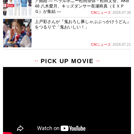
ア開始 ― ヘラルボニー松田崇弥・松田文登、AKB
48 八木愛月、キッズダンサー長瀬柊真（ＥＸＰ
Ｇ）が集結 ―
CMニュース
2026.07.30
上戸彩さんが『鬼おろし豚しゃぶぶっかけうどん』
をつるりで「鬼おいしい！」
CMニュース
2026.07.21
PICK UP MOVIE