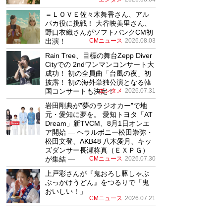
＝ＬＯＶＥ佐々木舞香さん、アル
パカ役に挑戦！ 大谷映美里さん、
野口衣織さんがソフトバンクCM初
出演！
CMニュース
2026.08.03
Rain Tree、目標の舞台Zepp Diver
Cityでの 2ndワンマンコンサート大
成功！ 初の全員曲「台風の夜」初
披露！ 初の海外単独公演となる韓
国コンサートも決定！
エンタメ
2026.07.31
岩田剛典が”夢のラジオカー”で地
元・愛知に夢を。 愛知トヨタ「AT
Dream」新TVCM、8月1日オンエ
ア開始 ― ヘラルボニー松田崇弥・
松田文登、AKB48 八木愛月、キッ
ズダンサー長瀬柊真（ＥＸＰＧ）
が集結 ―
CMニュース
2026.07.30
上戸彩さんが『鬼おろし豚しゃぶ
ぶっかけうどん』をつるりで「鬼
おいしい！」
CMニュース
2026.07.21