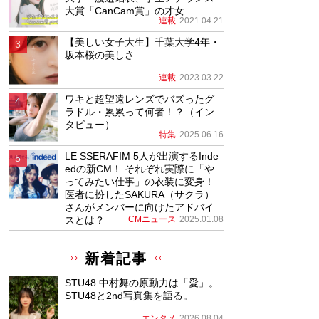
大賞「CanCam賞」の才女
連載
2021.04.21
【美しい女子大生】千葉大学4年・
坂本桜の美しさ
連載
2023.03.22
ワキと超望遠レンズでバズったグ
ラドル・累累って何者！？（イン
タビュー）
特集
2025.06.16
LE SSERAFIM 5人が出演するInde
edの新CM！ それぞれ実際に「や
ってみたい仕事」の衣装に変身！
医者に扮したSAKURA（サクラ）
さんがメンバーに向けたアドバイ
スとは？
CMニュース
2025.01.08
新着記事
STU48 中村舞の原動力は「愛」。
STU48と2nd写真集を語る。
エンタメ
2026.08.04