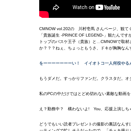
CMNOW vol.202の 川村壱馬 さんページ
「貴族誕生 -PRINCE OF LEGEND-」観
トップのバスケ王子（貴族）と…CMNOWで取
か？？？ねぇ、ちょっともうさ、ドキが胸胸なん
をーーーーーーーい！ イイオトコ一人何役やる
もうダメだ。すっかりファンだ。クラスタだ。オ
私のPCの中だけではとどめ切れない素敵な動画
え？勤務中？ 構わないよ! You、応援上演し
どうでもいい読者プレゼントの撮影の裏話なんす
ッティングで忙しそうだったので、「チェキ撮り