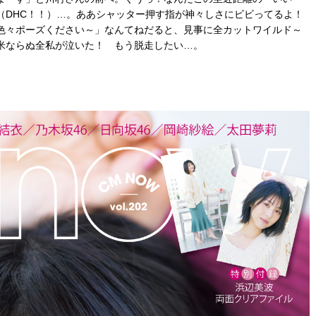
（DHC！！）…。ああシャッター押す指が神々しさにビビってるよ！
色々ポーズください～」なんてねだると、見事に全カットワイルド～
米ならぬ全私が泣いた！ もう脱走したい…。