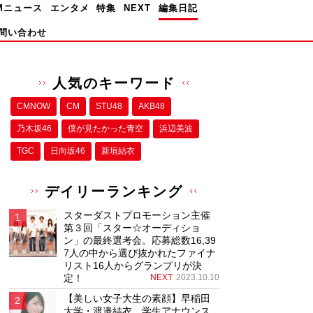
Mニュース
エンタメ
特集
NEXT
編集日記
問い合わせ
人気のキーワード
CMNOW
CM
STU48
AKB48
乃木坂46
僕が⾒たかった⻘空
浜辺美波
TGC
日向坂46
新垣結衣
デイリーランキング
スターダストプロモーション主催
第３回「スター☆オーディショ
ン」の最終選考会。応募総数16,39
7人の中から選び抜かれたファイナ
リスト16人からグランプリが決
定！
NEXT
2023.10.10
【美しい女子大生の素顔】早稲田
大学・渡邉結衣、学生アナウンス