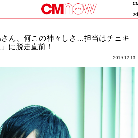
C
お
馬さん、何この神々しさ…担当はチェキ
顔」に脱走直前！
2019.12.13