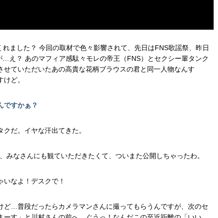
、観てくれました？ 今回の取材で色々影響されて、先日はFNS歌謡祭、昨日
たんですが…え？ あのマフィア感駄々モレの帝王（FNS）とセクシー輩タンク
材させていただいたあの高貴な花柄ブラウスの君と同一人物なんす
すけど。
んですかぁ？
タクだ。イヤな汗出てきた。
を、みなさんにも観ていただきたくて、ついまた公開しちゃったわ。
ちゃいなよ！デスクで！
けど…普段だったらカメラマンさんに撮ってもらうんですが、次のセ
まーす」と川村さんの前へ。ぐうっ！なんだこの至近距離の「いい