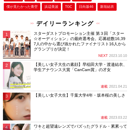
僕が⾒たかった⻘空
浜辺美波
TGC
日向坂46
新垣結衣
デイリーランキング
スターダストプロモーション主催 第３回「スター
☆オーディション」の最終選考会。応募総数16,39
7人の中から選び抜かれたファイナリスト16人から
グランプリが決定！
NEXT
2023.10.10
【美しい女子大生の素顔】早稲田大学・渡邉結衣、
学生アナウンス大賞「CanCam賞」の才女
連載
2021.04.21
【美しい女子大生】千葉大学4年・坂本桜の美しさ
連載
2023.03.22
ワキと超望遠レンズでバズったグラドル・累累って