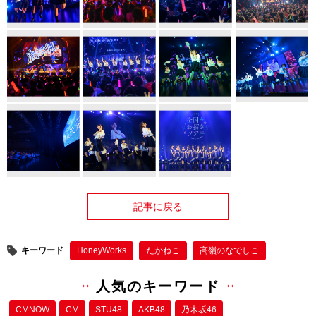
記事に戻る
キーワード
HoneyWorks
たかねこ
高嶺のなでしこ
人気のキーワード
CMNOW
CM
STU48
AKB48
乃木坂46