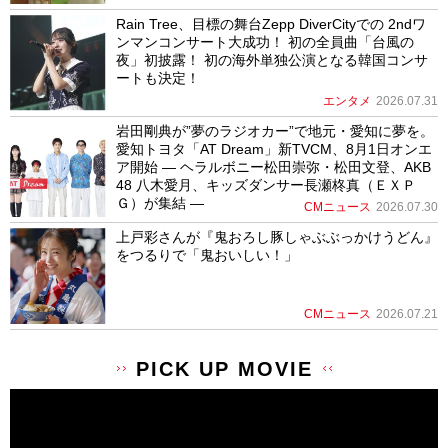
Rain Tree、目標の舞台Zepp DiverCityでの 2ndワ
ンマンコンサート大成功！ 初の全員曲「台風の
夜」初披露！ 初の海外単独公演となる韓国コンサ
ートも決定！
エンタメ
2026.07.31
岩田剛典が”夢のラジオカー”で地元・愛知に夢を。
愛知トヨタ「AT Dream」新TVCM、8月1日オンエ
ア開始 ― ヘラルボニー松田崇弥・松田文登、AKB
48 八木愛月、キッズダンサー長瀬柊真（ＥＸＰ
Ｇ）が集結 ―
CMニュース
2026.07.30
上戸彩さんが『鬼おろし豚しゃぶぶっかけうどん』
をつるりで「鬼おいしい！」
CMニュース
2026.07.21
PICK UP MOVIE