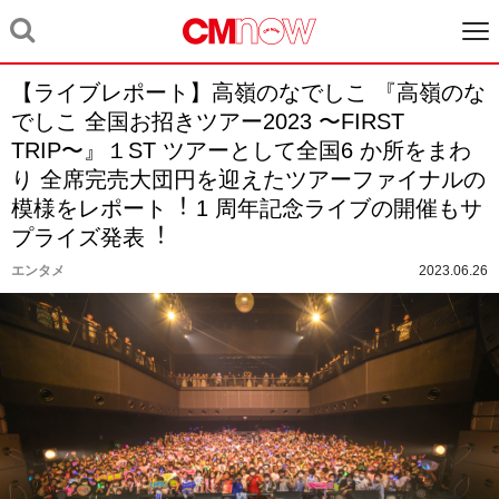
【ライブレポート】⾼嶺のなでしこ 『⾼嶺のな
でしこ 全国お招きツアー2023 〜FIRST
TRIP〜』１ST ツアーとして全国6 か所をまわ
り 全席完売⼤団円を迎えたツアーファイナルの
模様をレポート︕ 1 周年記念ライブの開催もサ
プライズ発表︕
エンタメ
2023.06.26