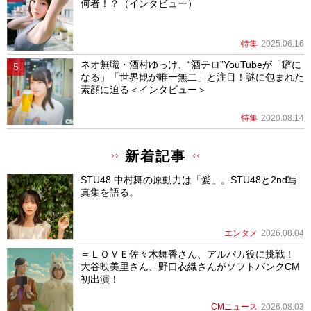
何者！？（インタビュー）
特集
2025.06.16
ネオ無職・酒村ゆっけ、“酒テロ”YouTubeが「癖に
なる」「世界観が唯一無二」と注目！謎に包まれた
素顔に迫る＜インタビュー＞
特集
2020.08.14
新着記事
STU48 中村舞の原動力は「愛」。STU48と2nd写
真集を語る。
エンタメ
2026.08.04
＝ＬＯＶＥ佐々木舞香さん、アルパカ役に挑戦！
大谷映美里さん、野口衣織さんがソフトバンクCM
初出演！
CMニュース
2026.08.03