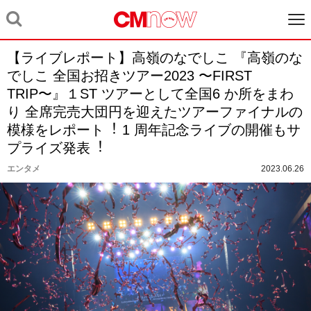
【ライブレポート】⾼嶺のなでしこ 『⾼嶺のな
でしこ 全国お招きツアー2023 〜FIRST
TRIP〜』１ST ツアーとして全国6 か所をまわ
り 全席完売⼤団円を迎えたツアーファイナルの
模様をレポート︕ 1 周年記念ライブの開催もサ
プライズ発表︕
エンタメ
2023.06.26