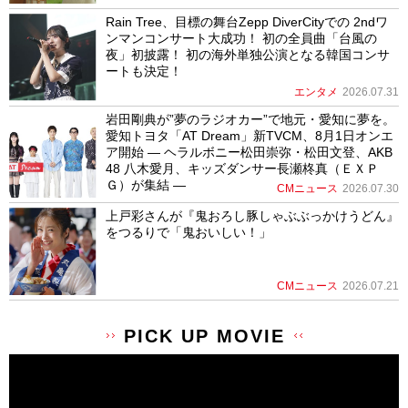
Rain Tree、目標の舞台Zepp DiverCityでの 2ndワ
ンマンコンサート大成功！ 初の全員曲「台風の
夜」初披露！ 初の海外単独公演となる韓国コンサ
ートも決定！
エンタメ
2026.07.31
岩田剛典が”夢のラジオカー”で地元・愛知に夢を。
愛知トヨタ「AT Dream」新TVCM、8月1日オンエ
ア開始 ― ヘラルボニー松田崇弥・松田文登、AKB
48 八木愛月、キッズダンサー長瀬柊真（ＥＸＰ
Ｇ）が集結 ―
CMニュース
2026.07.30
上戸彩さんが『鬼おろし豚しゃぶぶっかけうどん』
をつるりで「鬼おいしい！」
CMニュース
2026.07.21
PICK UP MOVIE