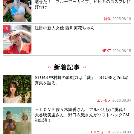
魅せた！「ブルーアーカイブ」ヒビキのコスプレに
釘付け
特集
2025.08.19
注目の新人女優 西川実花ちゃん
NEXT
2024.06.15
新着記事
STU48 中村舞の原動力は「愛」。STU48と2nd写
真集を語る。
エンタメ
2026.08.04
＝ＬＯＶＥ佐々木舞香さん、アルパカ役に挑戦！
大谷映美里さん、野口衣織さんがソフトバンクCM
初出演！
CMニュース
2026.08.03