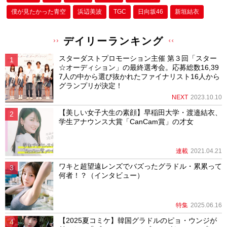
僕が⾒たかった⻘空
浜辺美波
TGC
日向坂46
新垣結衣
デイリーランキング
スターダストプロモーション主催 第３回「スター
☆オーディション」の最終選考会。応募総数16,39
7人の中から選び抜かれたファイナリスト16人から
グランプリが決定！
NEXT
2023.10.10
【美しい女子大生の素顔】早稲田大学・渡邉結衣、
学生アナウンス大賞「CanCam賞」の才女
連載
2021.04.21
ワキと超望遠レンズでバズったグラドル・累累って
何者！？（インタビュー）
特集
2025.06.16
【2025夏コミケ】韓国グラドルのピョ・ウンジが