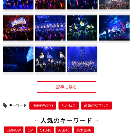
記事に戻る
キーワード
HoneyWorks
たかねこ
高嶺のなでしこ
人気のキーワード
CMNOW
CM
STU48
AKB48
乃木坂46