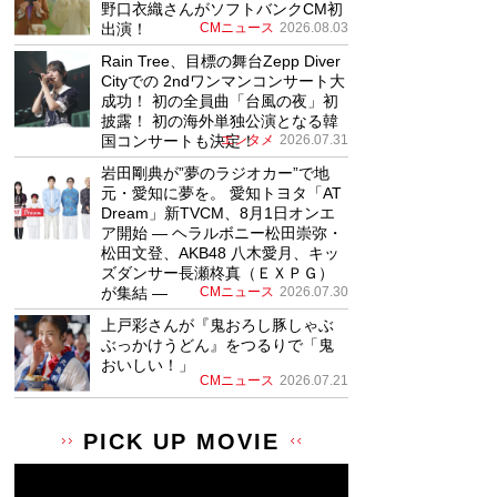
野口衣織さんがソフトバンクCM初
出演！
CMニュース
2026.08.03
Rain Tree、目標の舞台Zepp Diver
Cityでの 2ndワンマンコンサート大
成功！ 初の全員曲「台風の夜」初
披露！ 初の海外単独公演となる韓
国コンサートも決定！
エンタメ
2026.07.31
岩田剛典が”夢のラジオカー”で地
元・愛知に夢を。 愛知トヨタ「AT
Dream」新TVCM、8月1日オンエ
ア開始 ― ヘラルボニー松田崇弥・
松田文登、AKB48 八木愛月、キッ
ズダンサー長瀬柊真（ＥＸＰＧ）
が集結 ―
CMニュース
2026.07.30
上戸彩さんが『鬼おろし豚しゃぶ
ぶっかけうどん』をつるりで「鬼
おいしい！」
CMニュース
2026.07.21
PICK UP MOVIE