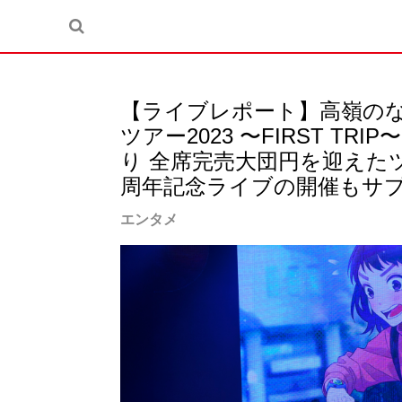
【ライブレポート】⾼嶺のな
ツアー2023 〜FIRST T
り 全席完売⼤団円を迎えた
周年記念ライブの開催もサ
エンタメ