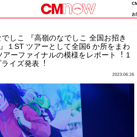
C
お
でしこ 『⾼嶺のなでしこ 全国お招き
RIP〜』１ST ツアーとして全国6 か所をまわ
ツアーファイナルの模様をレポート︕ 1
プライズ発表︕
2023.06.26