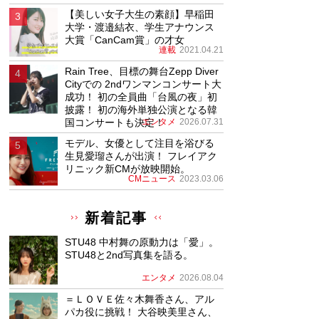
【美しい女子大生の素顔】早稲田
大学・渡邉結衣、学生アナウンス
大賞「CanCam賞」の才女
連載
2021.04.21
Rain Tree、目標の舞台Zepp Diver
Cityでの 2ndワンマンコンサート大
成功！ 初の全員曲「台風の夜」初
披露！ 初の海外単独公演となる韓
国コンサートも決定！
エンタメ
2026.07.31
モデル、女優として注目を浴びる
生見愛瑠さんが出演！ フレイアク
リニック新CMが放映開始。
CMニュース
2023.03.06
新着記事
STU48 中村舞の原動力は「愛」。
STU48と2nd写真集を語る。
エンタメ
2026.08.04
＝ＬＯＶＥ佐々木舞香さん、アル
パカ役に挑戦！ 大谷映美里さん、