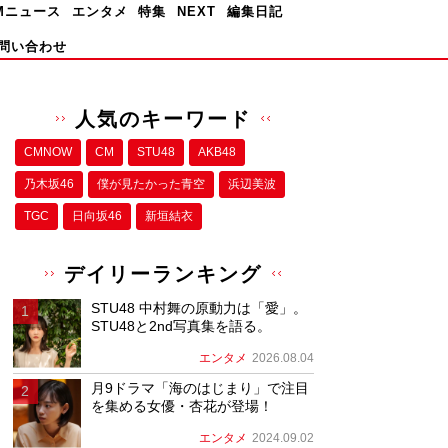
Mニュース
エンタメ
特集
NEXT
編集日記
問い合わせ
人気のキーワード
CMNOW
CM
STU48
AKB48
乃木坂46
僕が⾒たかった⻘空
浜辺美波
TGC
日向坂46
新垣結衣
デイリーランキング
STU48 中村舞の原動力は「愛」。
STU48と2nd写真集を語る。
エンタメ
2026.08.04
月9ドラマ「海のはじまり」で注目
を集める女優・杏花が登場！
エンタメ
2024.09.02