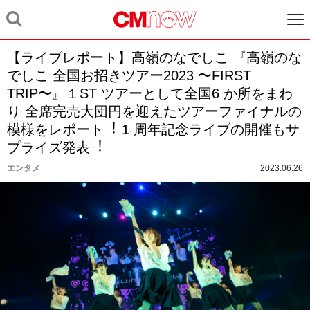
【ライブレポート】⾼嶺のなでしこ 『⾼嶺のな
でしこ 全国お招きツアー2023 〜FIRST
TRIP〜』１ST ツアーとして全国6 か所をまわ
り 全席完売⼤団円を迎えたツアーファイナルの
模様をレポート︕ 1 周年記念ライブの開催もサ
プライズ発表︕
エンタメ
2023.06.26