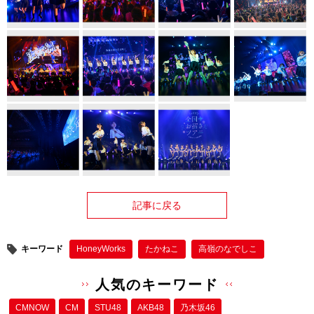
記事に戻る
キーワード
HoneyWorks
たかねこ
高嶺のなでしこ
人気のキーワード
CMNOW
CM
STU48
AKB48
乃木坂46