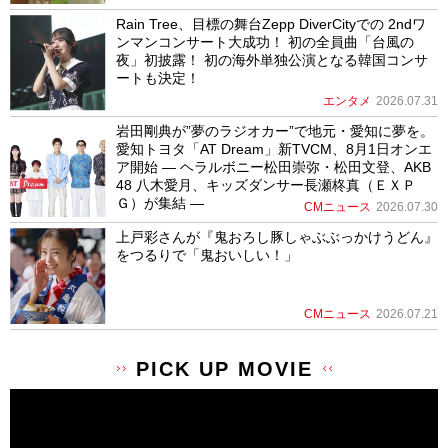
Rain Tree、目標の舞台Zepp DiverCityでの 2ndワ
ンマンコンサート大成功！ 初の全員曲「台風の
夜」初披露！ 初の海外単独公演となる韓国コンサ
ートも決定！
エンタメ
2026.07.31
岩田剛典が”夢のラジオカー”で地元・愛知に夢を。
愛知トヨタ「AT Dream」新TVCM、8月1日オンエ
ア開始 ― ヘラルボニー松田崇弥・松田文登、AKB
48 八木愛月、キッズダンサー長瀬柊真（ＥＸＰ
Ｇ）が集結 ―
CMニュース
2026.07.30
上戸彩さんが『鬼おろし豚しゃぶぶっかけうどん』
をつるりで「鬼おいしい！」
CMニュース
2026.07.21
PICK UP MOVIE