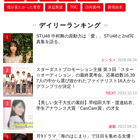
僕が⾒たかった⻘空
浜辺美波
TGC
日向坂46
新垣結衣
デイリーランキング
STU48 中村舞の原動力は「愛」。STU48と2nd写
真集を語る。
エンタメ
2026.08.04
スターダストプロモーション主催 第３回「スター
☆オーディション」の最終選考会。応募総数16,39
7人の中から選び抜かれたファイナリスト16人から
グランプリが決定！
NEXT
2023.10.10
【美しい女子大生の素顔】早稲田大学・渡邉結衣、
学生アナウンス大賞「CanCam賞」の才女
連載
2021.04.21
月9ドラマ「海のはじまり」で注目を集める女優・