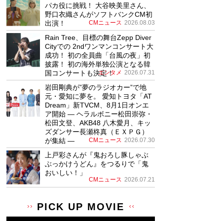
パカ役に挑戦！ 大谷映美里さん、
野口衣織さんがソフトバンクCM初
出演！
CMニュース
2026.08.03
Rain Tree、目標の舞台Zepp Diver
Cityでの 2ndワンマンコンサート大
成功！ 初の全員曲「台風の夜」初
披露！ 初の海外単独公演となる韓
国コンサートも決定！
エンタメ
2026.07.31
岩田剛典が”夢のラジオカー”で地
元・愛知に夢を。 愛知トヨタ「AT
Dream」新TVCM、8月1日オンエ
ア開始 ― ヘラルボニー松田崇弥・
松田文登、AKB48 八木愛月、キッ
ズダンサー長瀬柊真（ＥＸＰＧ）
が集結 ―
CMニュース
2026.07.30
上戸彩さんが『鬼おろし豚しゃぶ
ぶっかけうどん』をつるりで「鬼
おいしい！」
CMニュース
2026.07.21
PICK UP MOVIE