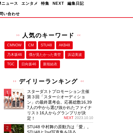
Mニュース
エンタメ
特集
NEXT
編集日記
問い合わせ
人気のキーワード
CMNOW
CM
STU48
AKB48
乃木坂46
僕が⾒たかった⻘空
浜辺美波
TGC
日向坂46
新垣結衣
デイリーランキング
スターダストプロモーション主催
第３回「スター☆オーディショ
ン」の最終選考会。応募総数16,39
7人の中から選び抜かれたファイナ
リスト16人からグランプリが決
定！
NEXT
2023.10.10
STU48 中村舞の原動力は「愛」。
STU48と2nd写真集を語る。