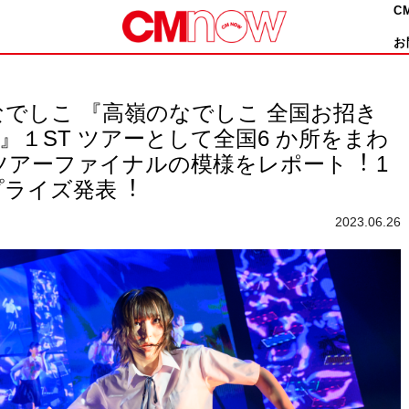
C
お
でしこ 『⾼嶺のなでしこ 全国お招き
RIP〜』１ST ツアーとして全国6 か所をまわ
ツアーファイナルの模様をレポート︕ 1
プライズ発表︕
2023.06.26