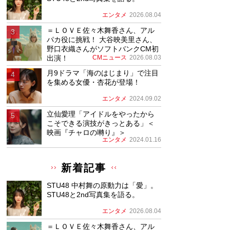
エンタメ
2026.08.04
＝ＬＯＶＥ佐々木舞香さん、アル
パカ役に挑戦！ 大谷映美里さん、
野口衣織さんがソフトバンクCM初
出演！
CMニュース
2026.08.03
月9ドラマ「海のはじまり」で注目
を集める女優・杏花が登場！
エンタメ
2024.09.02
立仙愛理「アイドルをやったから
こそできる演技がきっとある」＜
映画『チャロの囀り』＞
エンタメ
2024.01.16
新着記事
STU48 中村舞の原動力は「愛」。
STU48と2nd写真集を語る。
エンタメ
2026.08.04
＝ＬＯＶＥ佐々木舞香さん、アル