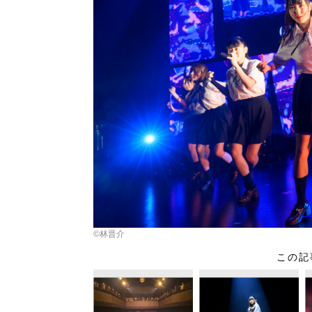
©林晋介
この記