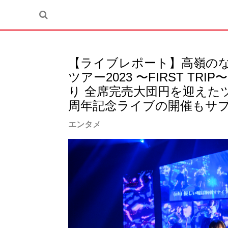
【ライブレポート】⾼嶺のな
ツアー2023 〜FIRST T
り 全席完売⼤団円を迎えた
周年記念ライブの開催もサ
エンタメ