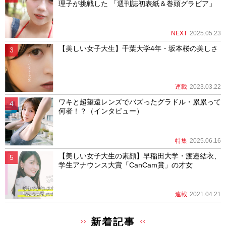
理子が挑戦した 「週刊誌初表紙＆巻頭グラビア」
NEXT
2025.05.23
【美しい女子大生】千葉大学4年・坂本桜の美しさ
連載
2023.03.22
ワキと超望遠レンズでバズったグラドル・累累って
何者！？（インタビュー）
特集
2025.06.16
【美しい女子大生の素顔】早稲田大学・渡邉結衣、
学生アナウンス大賞「CanCam賞」の才女
連載
2021.04.21
新着記事