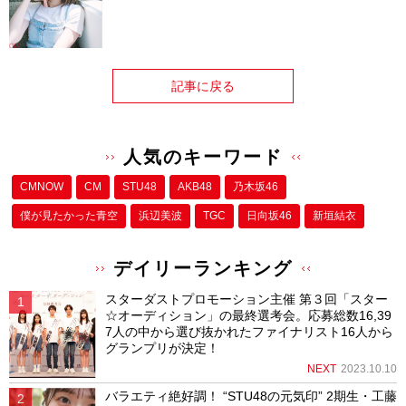
記事に戻る
人気のキーワード
CMNOW
CM
STU48
AKB48
乃木坂46
僕が⾒たかった⻘空
浜辺美波
TGC
日向坂46
新垣結衣
デイリーランキング
スターダストプロモーション主催 第３回「スター
☆オーディション」の最終選考会。応募総数16,39
7人の中から選び抜かれたファイナリスト16人から
グランプリが決定！
NEXT
2023.10.10
バラエティ絶好調！ “STU48の元気印” 2期生・工藤