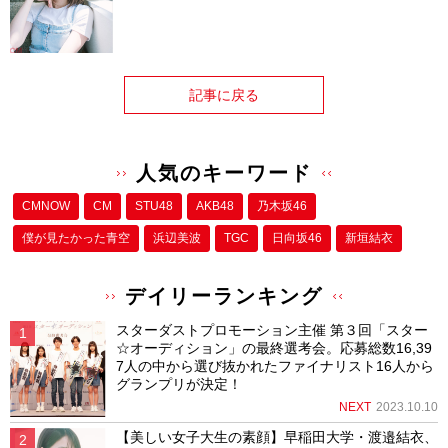
記事に戻る
人気のキーワード
CMNOW
CM
STU48
AKB48
乃木坂46
僕が⾒たかった⻘空
浜辺美波
TGC
日向坂46
新垣結衣
デイリーランキング
スターダストプロモーション主催 第３回「スター
☆オーディション」の最終選考会。応募総数16,39
7人の中から選び抜かれたファイナリスト16人から
グランプリが決定！
NEXT
2023.10.10
【美しい女子大生の素顔】早稲田大学・渡邉結衣、