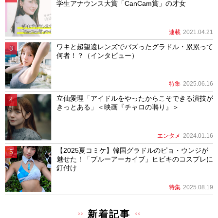
学生アナウンス大賞「CanCam賞」の才女
連載
2021.04.21
ワキと超望遠レンズでバズったグラドル・累累って
何者！？（インタビュー）
特集
2025.06.16
立仙愛理「アイドルをやったからこそできる演技が
きっとある」＜映画『チャロの囀り』＞
エンタメ
2024.01.16
【2025夏コミケ】韓国グラドルのピョ・ウンジが
魅せた！「ブルーアーカイブ」ヒビキのコスプレに
釘付け
特集
2025.08.19
新着記事