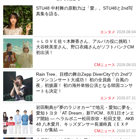
STU48 中村舞の原動力は「愛」。STU48と2nd写
真集を語る。
エンタメ
2026.08.04
＝ＬＯＶＥ佐々木舞香さん、アルパカ役に挑戦！
大谷映美里さん、野口衣織さんがソフトバンクCM
初出演！
CMニュース
2026.08.03
Rain Tree、目標の舞台Zepp DiverCityでの 2ndワ
ンマンコンサート大成功！ 初の全員曲「台風の
夜」初披露！ 初の海外単独公演となる韓国コンサ
ートも決定！
エンタメ
2026.07.31
岩田剛典が”夢のラジオカー”で地元・愛知に夢を。
愛知トヨタ「AT Dream」新TVCM、8月1日オンエ
ア開始 ― ヘラルボニー松田崇弥・松田文登、AKB
48 八木愛月、キッズダンサー長瀬柊真（ＥＸＰ
Ｇ）が集結 ―
CMニュース
2026.07.30