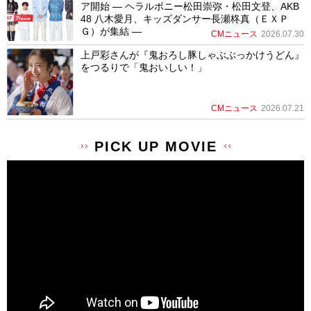
ア開始 ― ヘラルボニー松田崇弥・松田文登、AKB
48 八木愛月、キッズダンサー長瀬柊真（ＥＸＰ
Ｇ）が集結 ―
CMニュース
2026.07.30
上戸彩さんが『鬼おろし豚しゃぶぶっかけうどん』
をつるりで「鬼おいしい！」
CMニュース
2026.07.21
PICK UP MOVIE