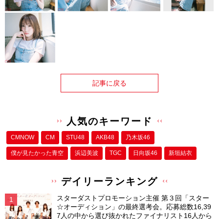
記事に戻る
人気のキーワード
CMNOW
CM
STU48
AKB48
乃木坂46
僕が⾒たかった⻘空
浜辺美波
TGC
日向坂46
新垣結衣
デイリーランキング
スターダストプロモーション主催 第３回「スター
☆オーディション」の最終選考会。応募総数16,39
7人の中から選び抜かれたファイナリスト16人から