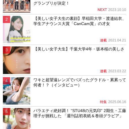
グランプリが決定！
NEXT
2023.10.10
【美しい女子大生の素顔】早稲田大学・渡邉結衣、
学生アナウンス大賞「CanCam賞」の才女
連載
2021.04.21
【美しい女子大生】千葉大学4年・坂本桜の美しさ
連載
2023.03.22
ワキと超望遠レンズでバズったグラドル・累累って
何者！？（インタビュー）
特集
2025.06.16
バラエティ絶好調！ “STU48の元気印” 2期生・工藤
理子が挑戦した 「週刊誌初表紙＆巻頭グラビア」