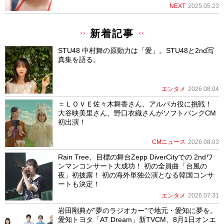
NEXT
2025.05.23
新着記事
STU48 中村舞の原動力は「愛」。STU48と2nd写
真集を語る。
エンタメ
2026.08.04
＝ＬＯＶＥ佐々木舞香さん、アルパカ役に挑戦！
大谷映美里さん、野口衣織さんがソフトバンクCM
初出演！
CMニュース
2026.08.03
Rain Tree、目標の舞台Zepp DiverCityでの 2ndワ
ンマンコンサート大成功！ 初の全員曲「台風の
夜」初披露！ 初の海外単独公演となる韓国コンサ
ートも決定！
エンタメ
2026.07.31
岩田剛典が”夢のラジオカー”で地元・愛知に夢を。
愛知トヨタ「AT Dream」新TVCM、8月1日オンエ