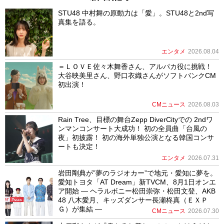
STU48 中村舞の原動力は「愛」。STU48と2nd写
真集を語る。
エンタメ
2026.08.04
＝ＬＯＶＥ佐々木舞香さん、アルパカ役に挑戦！
大谷映美里さん、野口衣織さんがソフトバンクCM
初出演！
CMニュース
2026.08.03
Rain Tree、目標の舞台Zepp DiverCityでの 2ndワ
ンマンコンサート大成功！ 初の全員曲「台風の
夜」初披露！ 初の海外単独公演となる韓国コンサ
ートも決定！
エンタメ
2026.07.31
岩田剛典が”夢のラジオカー”で地元・愛知に夢を。
愛知トヨタ「AT Dream」新TVCM、8月1日オンエ
ア開始 ― ヘラルボニー松田崇弥・松田文登、AKB
48 八木愛月、キッズダンサー長瀬柊真（ＥＸＰ
Ｇ）が集結 ―
CMニュース
2026.07.30