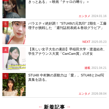
きっとある」＜映画『チャロの囀り』＞
エンタメ
2024.01.16
バラエティ絶好調！ “STU48の元気印” 2期生・工藤
理子が挑戦した 「週刊誌初表紙＆巻頭グラビア」
NEXT
2025.05.23
【美しい女子大生の素顔】早稲田大学・渡邉結衣、
学生アナウンス大賞「CanCam賞」の才女
連載
2021.04.21
STU48 中村舞の原動力は「愛」。STU48と2nd写
真集を語る。
エンタメ
2026.08.04
新着記事