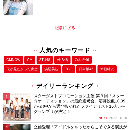
記事に戻る
人気のキーワード
CMNOW
CM
STU48
AKB48
乃木坂46
僕が⾒たかった⻘空
浜辺美波
TGC
日向坂46
新垣結衣
デイリーランキング
スターダストプロモーション主催 第３回「スター
☆オーディション」の最終選考会。応募総数16,39
7人の中から選び抜かれたファイナリスト16人から
グランプリが決定！
NEXT
2023.10.10
立仙愛理「アイドルをやったからこそできる演技が