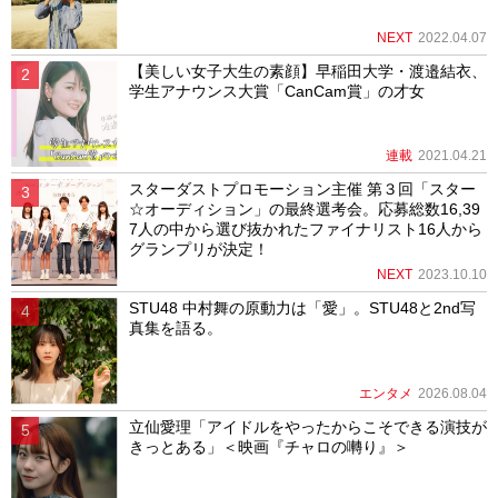
NEXT
2022.04.07
【美しい女子大生の素顔】早稲田大学・渡邉結衣、
学生アナウンス大賞「CanCam賞」の才女
連載
2021.04.21
スターダストプロモーション主催 第３回「スター
☆オーディション」の最終選考会。応募総数16,39
7人の中から選び抜かれたファイナリスト16人から
グランプリが決定！
NEXT
2023.10.10
STU48 中村舞の原動力は「愛」。STU48と2nd写
真集を語る。
エンタメ
2026.08.04
立仙愛理「アイドルをやったからこそできる演技が
きっとある」＜映画『チャロの囀り』＞