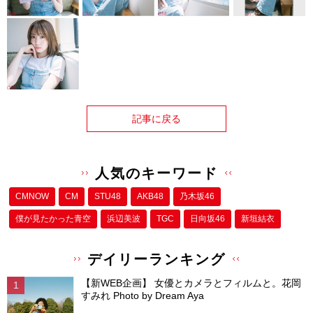
記事に戻る
人気のキーワード
CMNOW
CM
STU48
AKB48
乃木坂46
僕が⾒たかった⻘空
浜辺美波
TGC
日向坂46
新垣結衣
デイリーランキング
【新WEB企画】 女優とカメラとフィルムと。花岡
すみれ Photo by Dream Aya