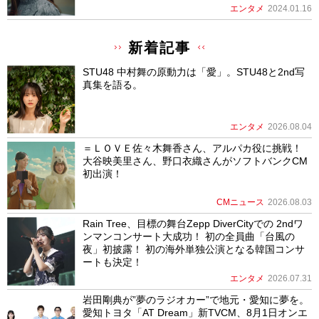
エンタメ
2024.01.16
新着記事
STU48 中村舞の原動力は「愛」。STU48と2nd写
真集を語る。
エンタメ
2026.08.04
＝ＬＯＶＥ佐々木舞香さん、アルパカ役に挑戦！
大谷映美里さん、野口衣織さんがソフトバンクCM
初出演！
CMニュース
2026.08.03
Rain Tree、目標の舞台Zepp DiverCityでの 2ndワ
ンマンコンサート大成功！ 初の全員曲「台風の
夜」初披露！ 初の海外単独公演となる韓国コンサ
ートも決定！
エンタメ
2026.07.31
岩田剛典が”夢のラジオカー”で地元・愛知に夢を。
愛知トヨタ「AT Dream」新TVCM、8月1日オンエ