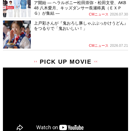
ア開始 ― ヘラルボニー松田崇弥・松田文登、AKB
48 八木愛月、キッズダンサー長瀬柊真（ＥＸＰ
Ｇ）が集結 ―
CMニュース
2026.07.30
上戸彩さんが『鬼おろし豚しゃぶぶっかけうどん』
をつるりで「鬼おいしい！」
CMニュース
2026.07.21
PICK UP MOVIE