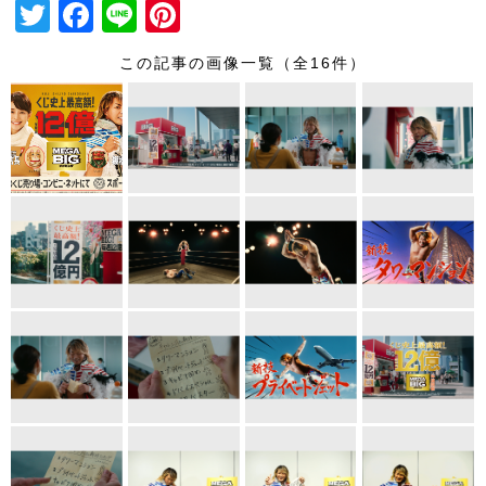
T
F
Li
Pi
wi
a
n
nt
この記事の画像一覧（全16件）
tt
c
e
er
er
e
e
b
st
o
o
k