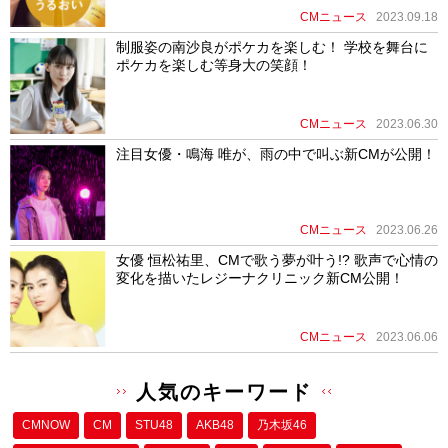
CMニュース
2023.09.18
制服姿の南沙良がポケカを楽しむ！ 学校を舞台に
ポケカを楽しむ等身大の笑顔！
CMニュース
2023.06.30
注目女優・鳴海 唯が、雨の中で叫ぶ新CMが公開！
CMニュース
2023.06.26
女優 恒松祐里、CMで歌う夢が叶う!? 歌声で心情の
変化を描いたレジーナクリニック新CM公開！
CMニュース
2023.06.06
人気のキーワード
CMNOW
CM
STU48
AKB48
乃木坂46