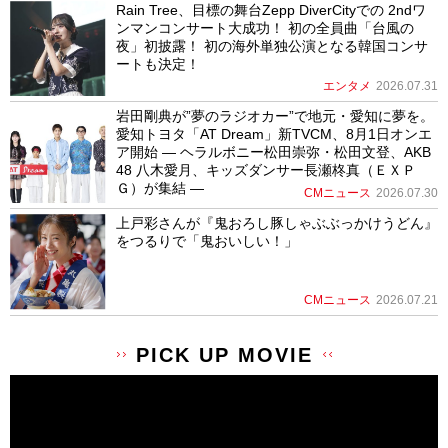
Rain Tree、目標の舞台Zepp DiverCityでの 2ndワ
ンマンコンサート大成功！ 初の全員曲「台風の
夜」初披露！ 初の海外単独公演となる韓国コンサ
ートも決定！
エンタメ
2026.07.31
岩田剛典が”夢のラジオカー”で地元・愛知に夢を。
愛知トヨタ「AT Dream」新TVCM、8月1日オンエ
ア開始 ― ヘラルボニー松田崇弥・松田文登、AKB
48 八木愛月、キッズダンサー長瀬柊真（ＥＸＰ
Ｇ）が集結 ―
CMニュース
2026.07.30
上戸彩さんが『鬼おろし豚しゃぶぶっかけうどん』
をつるりで「鬼おいしい！」
CMニュース
2026.07.21
PICK UP MOVIE