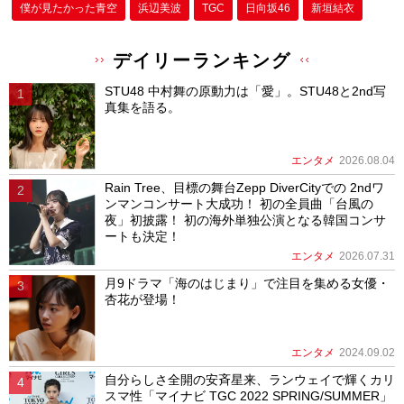
僕が⾒たかった⻘空
浜辺美波
TGC
日向坂46
新垣結衣
デイリーランキング
STU48 中村舞の原動力は「愛」。STU48と2nd写
真集を語る。
エンタメ
2026.08.04
Rain Tree、目標の舞台Zepp DiverCityでの 2ndワ
ンマンコンサート大成功！ 初の全員曲「台風の
夜」初披露！ 初の海外単独公演となる韓国コンサ
ートも決定！
エンタメ
2026.07.31
月9ドラマ「海のはじまり」で注目を集める女優・
杏花が登場！
エンタメ
2024.09.02
自分らしさ全開の安斉星来、ランウェイで輝くカリ
スマ性「マイナビ TGC 2022 SPRING/SUMMER」