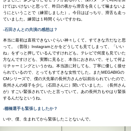
けてはいけないと思って、昨日の夜から滑舌を良くして噛まないよ
うにということで（練習しました）。今日はばっちり、滑舌も走っ
ていました。練習は１時間くらいですかね。
-石田さんとの共演の感想は？
本当に最初は直視できないぐらい神々しくて。すてきな方だなと思
って。（普段）Instagramとかをどうしても見てしまって、「いい
ね」をずっと押しているんですけれども。テレビで何度も見ていた
方なんですけども、実際に見ると、本当におきれいで。そして何よ
りチャーミングというかね。本当誰に対しても、丁寧に優しく接せ
られているので、とってもすてきな女性でした。またMEGABIGの
CMシリーズで、僕の大先輩の長州力さんが以前出られていたので、
長州さんの様子を少し（石田さんに）聞いていました。（長州さん
が）すごい緊張されていたと言っていて。あの長州力もやはり緊張
するんだなというね。
-棚橋選手も緊張しましたか？
いや、僕、生まれてから緊張したことないんで。