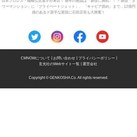
日本プロレス・棚橋弘至選手が来店！ 新年の抱負は「新技に挑戦」！？ 新技「タ
ワーマンション」に「プライベートジェット」、 「キャビア固め」まで…12億円
感のあるド派手な新技に石田店長も大興奮！
CMNOWについて
お問い合わせ
プライバシーポリシー
玄光社のWebサイト一覧
運営会社
Copyright © GENKOSHA Co. All rights reserved.