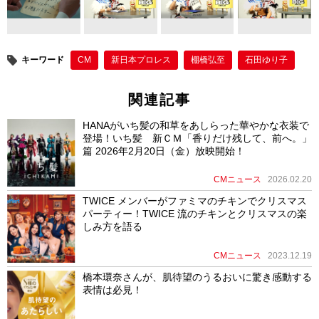
キーワード
CM
新日本プロレス
棚橋弘至
石田ゆり子
関連記事
HANAがいち髪の和草をあしらった華やかな衣装で
登場！いち髪 新ＣＭ「香りだけ残して、前へ。」
篇 2026年2月20日（金）放映開始！
CMニュース
2026.02.20
TWICE メンバーがファミマのチキンでクリスマス
パーティー！TWICE 流のチキンとクリスマスの楽
しみ方を語る
CMニュース
2023.12.19
橋本環奈さんが、肌待望のうるおいに驚き感動する
表情は必見！