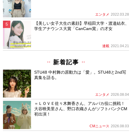
エンタメ
2022.03.28
【美しい女子大生の素顔】早稲田大学・渡邉結衣、
学生アナウンス大賞「CanCam賞」の才女
連載
2021.04.21
新着記事
STU48 中村舞の原動力は「愛」。STU48と2nd写
真集を語る。
エンタメ
2026.08.04
＝ＬＯＶＥ佐々木舞香さん、アルパカ役に挑戦！
大谷映美里さん、野口衣織さんがソフトバンクCM
初出演！
CMニュース
2026.08.03