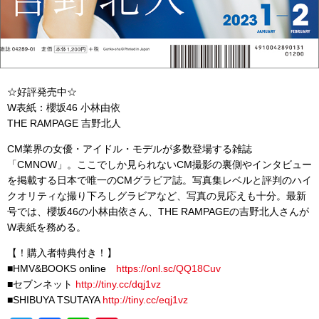
☆好評発売中☆
W表紙：櫻坂46 小林由依
THE RAMPAGE 吉野北人
CM業界の女優・アイドル・モデルが多数登場する雑誌
「CMNOW」。ここでしか見られないCM撮影の裏側やインタビュー
を掲載する日本で唯一のCMグラビア誌。写真集レベルと評判のハイ
クオリティな撮り下ろしグラビアなど、写真の見応えも十分。最新
号では、櫻坂46の小林由依さん、THE RAMPAGEの吉野北人さんが
W表紙を務める。
【！購入者特典付き！】
■HMV&BOOKS online
https://onl.sc/QQ18Cuv
■セブンネット
http://
tiny.cc/dqj1vz
■SHIBUYA TSUTAYA
http://
tiny.cc/eqj1vz