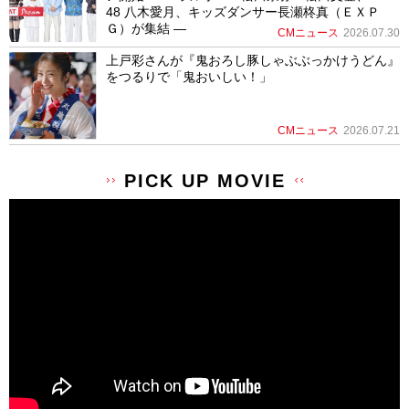
48 八木愛月、キッズダンサー長瀬柊真（ＥＸＰ
Ｇ）が集結 ―
CMニュース
2026.07.30
上戸彩さんが『鬼おろし豚しゃぶぶっかけうどん』
をつるりで「鬼おいしい！」
CMニュース
2026.07.21
PICK UP MOVIE