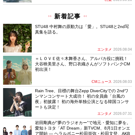
新着記事
STU48 中村舞の原動力は「愛」。STU48と2nd写
真集を語る。
エンタメ
2026.08.04
＝ＬＯＶＥ佐々木舞香さん、アルパカ役に挑戦！
大谷映美里さん、野口衣織さんがソフトバンクCM
初出演！
CMニュース
2026.08.03
Rain Tree、目標の舞台Zepp DiverCityでの 2ndワ
ンマンコンサート大成功！ 初の全員曲「台風の
夜」初披露！ 初の海外単独公演となる韓国コンサ
ートも決定！
エンタメ
2026.07.31
岩田剛典が”夢のラジオカー”で地元・愛知に夢を。
愛知トヨタ「AT Dream」新TVCM、8月1日オンエ
ア開始 ― ヘラルボニー松田崇弥・松田文登、AKB