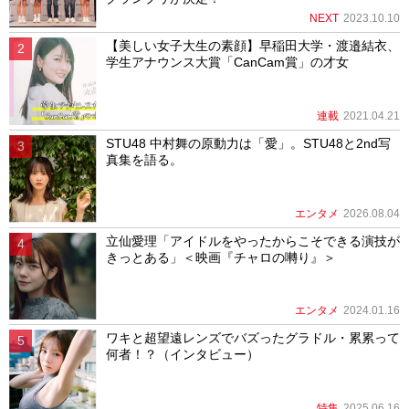
NEXT
2023.10.10
【美しい女子大生の素顔】早稲田大学・渡邉結衣、
学生アナウンス大賞「CanCam賞」の才女
連載
2021.04.21
STU48 中村舞の原動力は「愛」。STU48と2nd写
真集を語る。
エンタメ
2026.08.04
立仙愛理「アイドルをやったからこそできる演技が
きっとある」＜映画『チャロの囀り』＞
エンタメ
2024.01.16
ワキと超望遠レンズでバズったグラドル・累累って
何者！？（インタビュー）
特集
2025.06.16