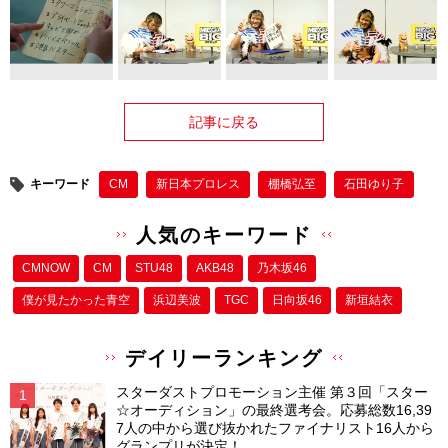
記事に戻る
キーワード
CM
新日本プロレス
棚橋弘至
石田ゆり子
人気のキーワード
CMNOW
CM
STU48
AKB48
乃木坂46
僕が⾒たかった⻘空
浜辺美波
TGC
日向坂46
新垣結衣
デイリーランキング
スターダストプロモーション主催 第３回「スター
☆オーディション」の最終選考会。応募総数16,39
7人の中から選び抜かれたファイナリスト16人から
グランプリが決定！